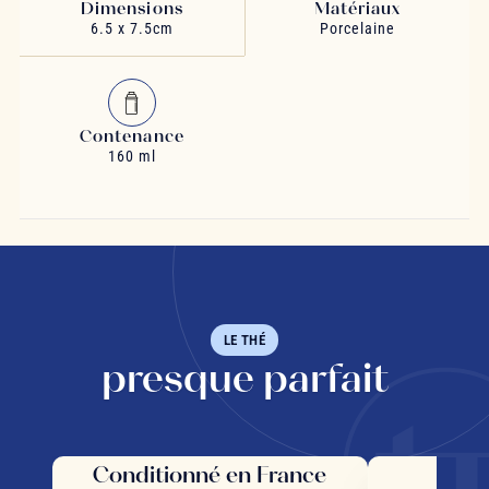
Dimensions
Matériaux
6.5 x 7.5cm
Porcelaine
Contenance
160 ml
LE THÉ
presque parfait
Conditionné en France
Des 