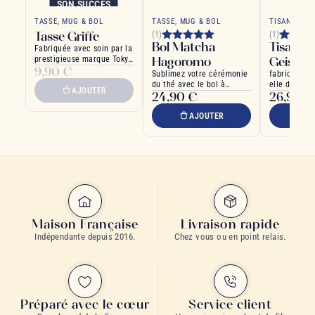
SON SUCCÈS
TASSE, MUG & BOL
TASSE, MUG & BOL
TISANIÈRE
Tasse Griffe
(1)
(1)
Bol Matcha
Tisanière
Fabriquée avec soin par la
prestigieuse marque Tokyo
Hagoromo
Geisha
9,90 €
Design
Sublimez votre cérémonie
fabriqué en 
du thé avec le bol à
elle dispose
AJOUTER
24,90 €
26,90 €
matcha
contenance 
d'une double
AJOUTER
A
Maison Française
Livraison rapide
Indépendante depuis 2016.
Chez vous ou en point relais.
Préparé avec le cœur
Service client