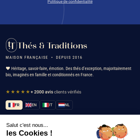
Politique de confidentialité
Thés & Traditions
MAISON FRANÇAISE • DEPUIS 2016
❤️ Héritage, savoir-faire, émotion. Des thés d’exception, majoritairement
bio, imaginés en famille et conditionnés en France.
★★★★★
+ 2000 avis
clients vérifiés
FR
EN
IT
NL
Salut c'est nous...
Nos services
les Cookies !