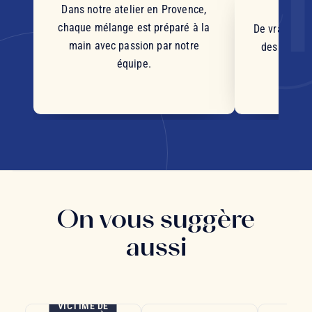
d'
Dans notre atelier en Provence,
chaque mélange est préparé à la
De vrais mor
main avec passion par notre
des plantes
équipe.
d'orig
s
On vous suggère
aussi
VICTIME DE