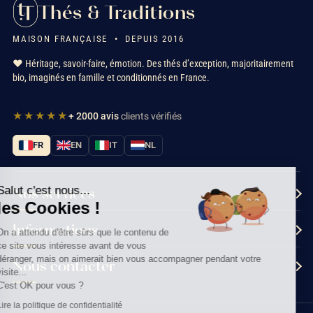
Thés & Traditions
MAISON FRANÇAISE • DEPUIS 2016
❤️ Héritage, savoir-faire, émotion. Des thés d’exception, majoritairement
bio, imaginés en famille et conditionnés en France.
★★★★★
+ 2000 avis
clients vérifiés
FR
EN
IT
NL
Salut c'est nous...
Nos services
les Cookies !
Informations
On a attendu d'être sûrs que le contenu de
ce site vous intéresse avant de vous
déranger, mais on aimerait bien vous accompagner pendant votre
Nous contacter
visite...
C'est OK pour vous ?
Lire la politique de confidentialité