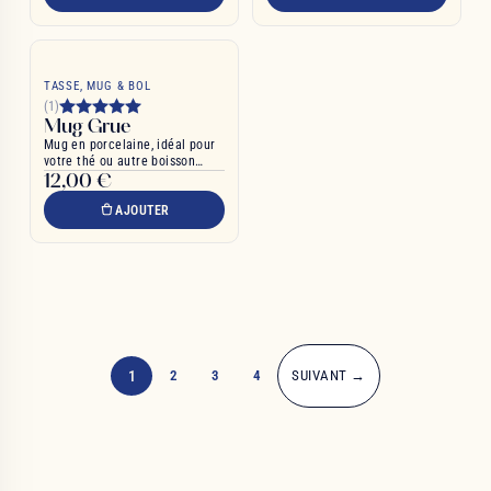
TASSE, MUG & BOL
(1)
Mug Grue
Mug en porcelaine, idéal pour
votre thé ou autre boisson
12,00 €
chaude
AJOUTER
1
2
3
4
SUIVANT →