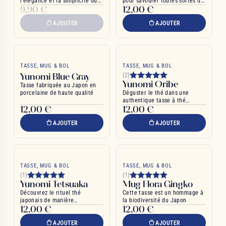
l'élégance et la simplicité du
pour savourer toutes sortes de
9,90 €
12,00 €
design japonais
thés
AJOUTER
AJOUTER
TASSE, MUG & BOL
TASSE, MUG & BOL
Yunomi Blue Gray
(2)
Yunomi Oribe
Tasse fabriquée au Japon en
porcelaine de haute qualité
Déguster le thé dans une
authentique tasse à thé
12,00 €
12,00 €
japonaise
AJOUTER
AJOUTER
TASSE, MUG & BOL
TASSE, MUG & BOL
(1)
(1)
Yunomi Tetsuaka
Mug Flora Gingko
Découvrez le rituel thé
Cette tasse est un hommage à
japonais de manière
la biodiversité du Japon
12,00 €
12,00 €
authentique
AJOUTER
AJOUTER