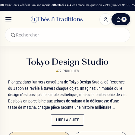
 avis
clients vérifiés
Livraison rapide -
Offerte
dès 45€ en France
Une question ?
+33 (0)4 22 91 35 75
Thés & Traditions
0
0
produit(s)
-
0,00 €
Mon
panier
Tokyo Design Studio
72 PRODUITS
Plongez dans l'univers envoûtant de Tokyo Design Studio, où l'essence
du Japon se révèle à travers chaque objet. Imaginez un monde où le
design n'est pas qu'une simple esthétique, mais une philosophie de vie.
Des bols en porcelaine aux teintes de sakura à la délicatesse d'une
tasse de matcha, chaque pièce raconte une histoire millénaire.
Laissez-vous séduire par la fusion unique du kawaii et du raffinement,
où les motifs seigaiha dansent avec les fleurs de tsubaki. Tokyo Design
LIRE LA SUITE
Studio ne propose pas de simples produits ; c'est une invitation à un
voyage sensoriel au cœur du Nippon, où la tradition de l'artisanat se