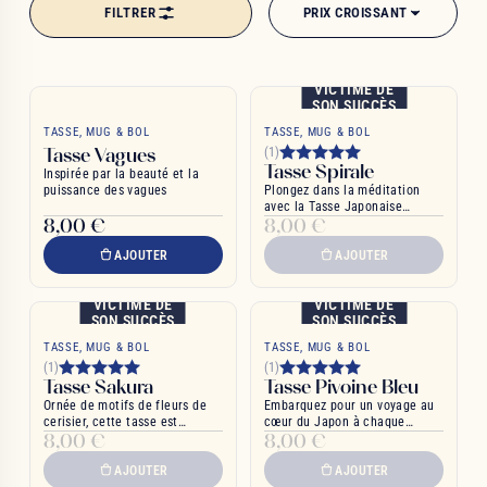
FILTRER
PRIX CROISSANT
mêle à l'innovation contemporaine. Préparez-vous à redécouvrir votre
intérieur avec des créations qui transcendent le temps et l'espace,
faisant de chaque repas une cérémonie, de chaque gorgée de thé un
moment de grâce.
VICTIME DE
SON SUCCÈS
TASSE, MUG & BOL
TASSE, MUG & BOL
Tasse Vagues
(1)
Tasse Spirale
Inspirée par la beauté et la
puissance des vagues
Plongez dans la méditation
avec la Tasse Japonaise
8,00 €
8,00 €
Spirale
AJOUTER
AJOUTER
VICTIME DE
VICTIME DE
SON SUCCÈS
SON SUCCÈS
TASSE, MUG & BOL
TASSE, MUG & BOL
(1)
(1)
Tasse Sakura
Tasse Pivoine Bleu
Ornée de motifs de fleurs de
Embarquez pour un voyage au
cerisier, cette tasse est
cœur du Japon à chaque
8,00 €
8,00 €
conçue de porcelaine
gorgée
AJOUTER
AJOUTER