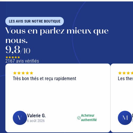
LES AVIS SUR NOTRE BOUTIQUE
Vous en parlez mieux que
nous.
9,8
/10
2167
avis vérifiés
Très bon thés et reçu rapidement
Les thes
Valerie G.
Acheteur
V
M
authentifié
6 août 2026