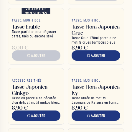
VICTIME DE
SON SUCCÈS
TASSE, MUG & BOL
TASSE, MUG & BOL
Tasse Erable
Tasse Flora Japonica
Tasse parfaite pour déguster
Grue
cafés, thés ou encore saké
Tasse Grue 170ml porcelaine
motifs grues bambous bleus
8,00 €
8,90 €
AJOUTER
AJOUTER
ACCESSOIRES THÉS
TASSE, MUG & BOL
Tasse Japonica
Tasse Flora Japonica
Ginkgo
Ivy
Tasse en porcelaine décorée
Tasse ornée de motifs
d’un délicat motif ginkgo bleu
Japonais de Katsura en forme
8,90 €
8,90 €
sur fond blanc
de cœur
AJOUTER
AJOUTER