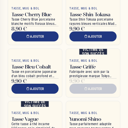
TASSE, MUG & BOL
TASSE, MUG & BOL
Tasse Cherry Blue
Tasse Shin Tokusa
Tasse Cherry Blue porcelaine
Tasse Shin Tokusa porcelaine
blanche motifs floraux bleus
rayures bleues verticales Made
8,90 €
9,90 €
liseré doré
Japan
AJOUTER
AJOUTER
VICTIME DE
SON SUCCÈS
TASSE, MUG & BOL
TASSE, MUG & BOL
Tasse Bleu Cobalt
Tasse Griffe
Tasse en porcelaine japonaise
Fabriquée avec soin par la
d'un bleu cobalt profond et
prestigieuse marque Tokyo
9,90 €
9,90 €
apaisant
Design
AJOUTER
AJOUTER
VICTIME DE
SON SUCCÈS
TASSE, MUG & BOL
TASSE, MUG & BOL
Tasse Vague
Yunomi Shino
Cette tasse à thé incarne
Tasse parfaitement adaptée