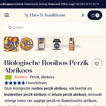
delingen
geverifieerde klanten
Snelle levering -
Gratis
vanaf €59
Een vraag?
+33 (0)4 22 91 35 75
Thés & Traditions
0
0
artikelen
-
€ 0,00
Winkelwagen
Home
Rooibos
Rooibos Perzik Abrikoos
Biologische Rooibos Perzik
favorite_border
Abrikoos
Rooibos
- Perzik, Abrikoos
8 beoordelingen
Onze biologische
rooibos perzik abrikoos
, ook heerlijk als
kruidenthee perzik abrikoos
of
infusie perzik abrikoos
, ontvouwt
zonnige tonen van sappige perzik en fluweelzachte abrikoos,