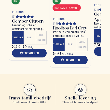
BIO
BIO
ROOIBOS
HARTELIJK FAVORIET
(21)
ROOIBOS
Geroost
(3)
Appel K
ROOIBOS
Gember Citroen
(13)
Rooibos appe
Een biologische en
Rooibos Earl Grey
voluptueus, 
verfrissende mengeling
Perfecte combinatie van
van kruiden en specerijen
LOSSE
bergamot met de volle
THEEZAKJE
THEEZAKJE
BLIK
smaak van Rooibos
THEE 1KG
LOSSE
7,50 €
THEEZAKJE
BLIK
8,00 €
/ 1
/ 100g
THEE 1KG
TO
9,70 €
TOEVOEGEN
/ 100g
TOEVOEGEN
Frans familiebedrijf
Snelle levering
Onafhankelijk sinds 2016.
Thuis of bij een afhaalpunt.