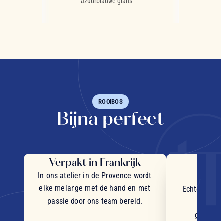
onen
azuurblauwe glans
warme go
ROOIBOS
Bijna perfect
Verpakt in Frankrijk
Uit
in
In ons atelier in de Provence wordt
elke melange met de hand en met
Echte stukj
passie door ons team bereid.
plant
geselec