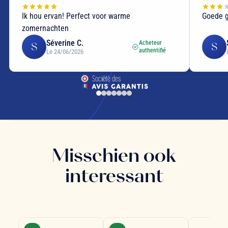
Ik hou ervan! Perfect voor warme
Goede g
zomernachten
Séverine C.
Acheteur
S
S
authentifié
Le 24/06/2026
Misschien ook
interessant