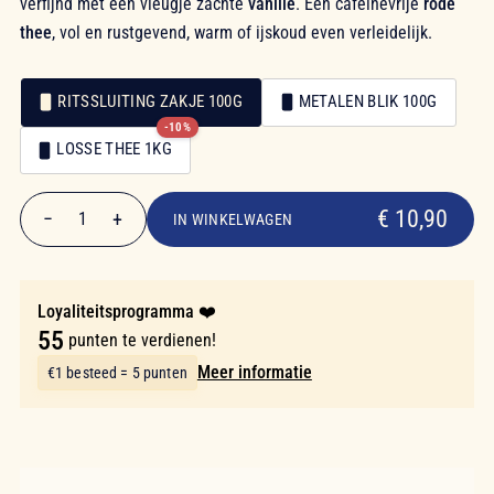
verfijnd met een vleugje zachte
vanille
. Een cafeïnevrije
rode
thee
, vol en rustgevend, warm of ijskoud even verleidelijk.
RITSSLUITING ZAKJE 100G
METALEN BLIK 100G
-10%
Verpakking
LOSSE THEE 1KG
Verpakking
€ 10,90
€ 10,90
−
+
1
IN WINKELWAGEN
Aantal
Loyaliteitsprogramma ❤️
55
punten te verdienen!
Meer informatie
€1 besteed = 5 punten