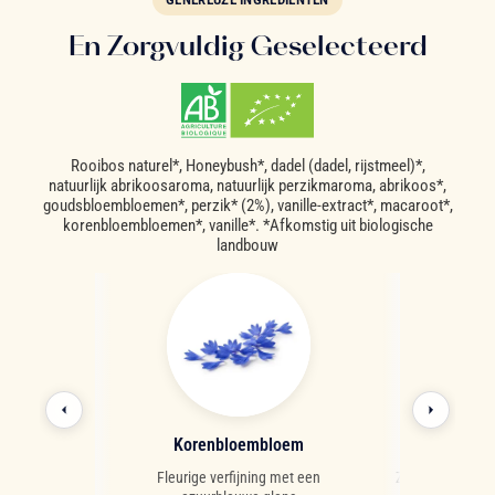
En Zorgvuldig Geselecteerd
Rooibos naturel*, Honeybush*, dadel (dadel, rijstmeel)*,
natuurlijk abrikoosaroma, natuurlijk perzikmaroma, abrikoos*,
goudsbloembloemen*, perzik* (2%), vanille-extract*, macaroot*,
korenbloembloemen*, vanille*. *Afkomstig uit biologische
landbouw
k
Korenbloembloem
Calend
ge zoetheid met
Fleurige verfijning met een
Zachte, rustgev