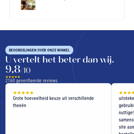
BEOORDELINGEN OVER ONZE WINKEL
U vertelt het beter dan wij.
9,8
/10
2160
geverifieerde reviews
Grote hoeveelheid keuze uit verschillende
uitstek
theeën
gebruik
nuttige
samenst
site aan