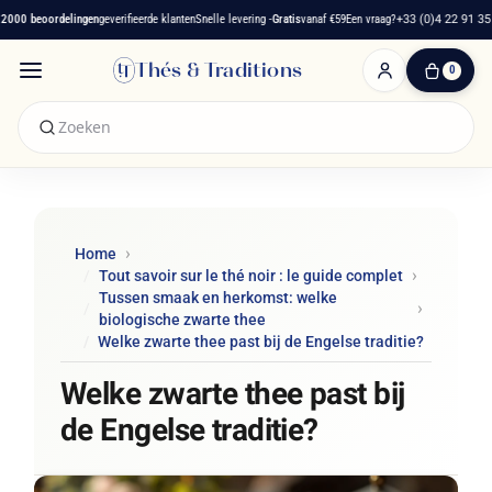
000 beoordelingen
geverifieerde klanten
Snelle levering -
Gratis
vanaf €59
Een vraag?
+33 (0)4 22 91 35 7
Thés & Traditions
0
0
artikelen
-
€ 0,00
Winkelwagen
Home
Tout savoir sur le thé noir : le guide complet
Tussen smaak en herkomst: welke
biologische zwarte thee
Welke zwarte thee past bij de Engelse traditie?
Welke zwarte thee past bij
de Engelse traditie?