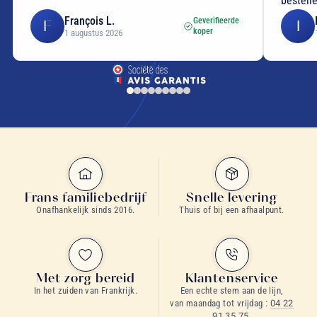
bestell
François L.
Geverifieerde
F
I
koper
1 augustus 2026
Frans familiebedrijf
Snelle levering
Onafhankelijk sinds 2016.
Thuis of bij een afhaalpunt.
Met zorg bereid
Klantenservice
In het zuiden van Frankrijk.
Een echte stem aan de lijn,
van maandag tot vrijdag :
04 22
91 35 75
.