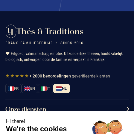
Thés & Traditions
FRANS FAMILIEBEDRIJF • SINDS 2016
❤️ Erfgoed, vakmanschap, emotie. Uitzonderlijke theeën, hoofdzakelijk
biologisch, ontworpen door de familie en verpakt in Frankrijk.
★★★★★
+ 2000 beoordelingen
geverifieerde klanten
FR
EN
IT
NL
Onze diensten
Hi there!
Informatie
We're the cookies