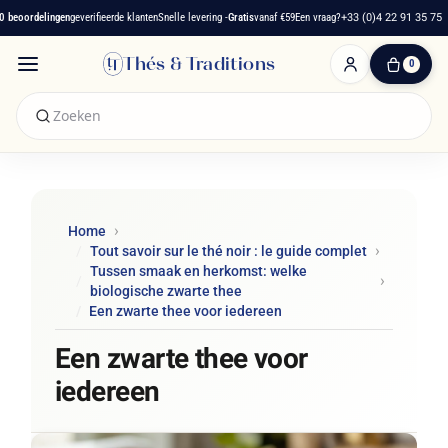
oordelingen
geverifieerde klanten
Snelle levering -
Gratis
vanaf €59
Een vraag?
+33 (0)4 22 91 35 75
Thés & Traditions
0
0
artikelen
-
€ 0,00
Winkelwagen
Home
Tout savoir sur le thé noir : le guide complet
Tussen smaak en herkomst: welke
biologische zwarte thee
Een zwarte thee voor iedereen
Een zwarte thee voor
iedereen