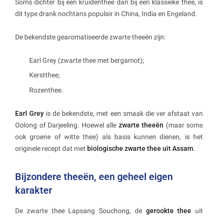
Soms dichter bij een kruidenthee dan bij een klassieke thee, is
dit type drank nochtans populair in China, India en Engeland.
De bekendste gearomatiseerde zwarte theeën zijn:
Earl Grey (zwarte thee met bergamot);
Kerstthee;
Rozenthee.
Earl Grey
is de bekendste, met een smaak die ver afstaat van
Oolong of Darjeeling. Hoewel alle
zwarte theeën
(maar soms
ook groene of witte thee) als basis kunnen dienen, is het
originele recept dat met
biologische zwarte thee uit Assam
.
Bijzondere theeën, een geheel eigen
karakter
De zwarte thee Lapsang Souchong, de
gerookte thee
uit