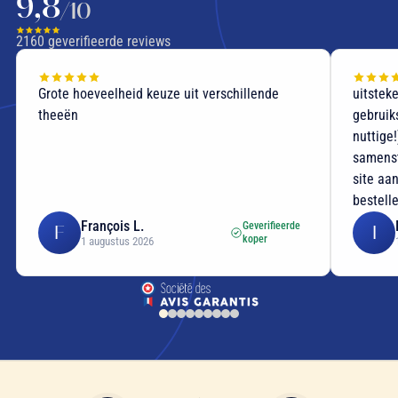
9,8
/10
2160
geverifieerde reviews
Grote hoeveelheid keuze uit verschillende
uitstek
theeën
gebruik
nuttige
samenst
site aan
bestell
François L.
Geverifieerde
F
I
koper
1 augustus 2026