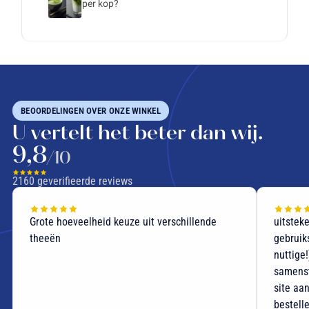
per kop?
BEOORDELINGEN OVER ONZE WINKEL
U vertelt het beter dan wij.
9,8
/10
2160
geverifieerde reviews
Grote hoeveelheid keuze uit verschillende
uitstek
theeën
gebruik
nuttige
samenst
site aan
bestell