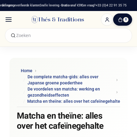
ngen
geverifieerde klanten
Snelle levering -
Gratis
vanaf €59
Een vraag?
+33 (0)4 22 91 35 75
Fran
Thés & Traditions
0
0
artikelen
-
€ 0,00
Winkelwagen
Home
De complete matcha-gids: alles over
Japanse groene poederthee
De voordelen van matcha: werking en
gezondheidseffecten
Matcha en theïne: alles over het cafeïnegehalte
Matcha en theïne: alles
over het cafeïnegehalte