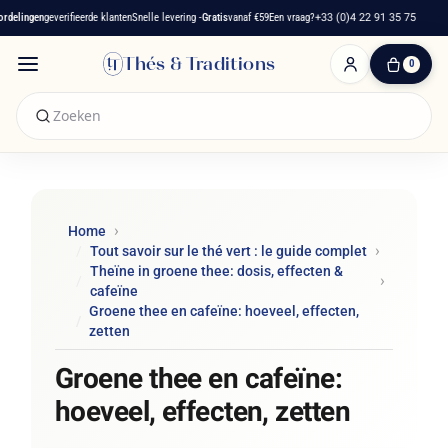
lingen
geverifieerde klanten
Snelle levering -
Gratis
vanaf €59
Een vraag?
+33 (0)4 22 91 35 75
Fr
Thés & Traditions
0
0
artikelen
-
€ 0,00
Winkelwagen
Home
Tout savoir sur le thé vert : le guide complet
Theïne in groene thee: dosis, effecten &
cafeïne
Groene thee en cafeïne: hoeveel, effecten,
zetten
Groene thee en cafeïne:
hoeveel, effecten, zetten