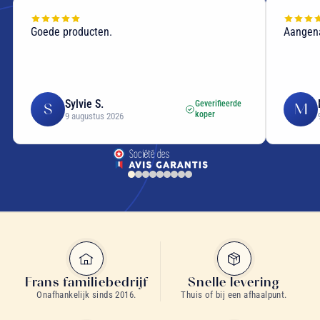
Goede producten.
Aangen
Sylvie S.
Geverifieerde
S
M
koper
9 augustus 2026
Frans familiebedrijf
Snelle levering
Onafhankelijk sinds 2016.
Thuis of bij een afhaalpunt.