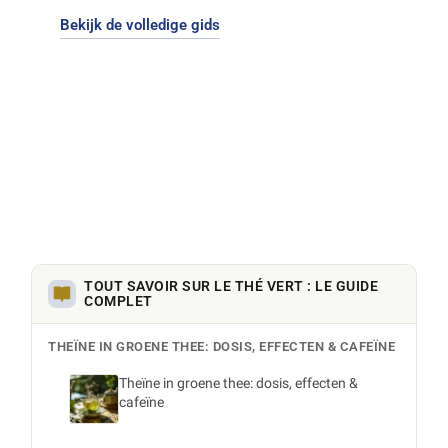
effect beperkt.
Bekijk de volledige gids
Om deze tips in de praktijk te brengen,
verken
onze groene thee om te ontdekken
,
van delicate sencha tot gearomatiseerde
melanges.
TOUT SAVOIR SUR LE THÉ VERT : LE GUIDE
COMPLET
THEÏNE IN GROENE THEE: DOSIS, EFFECTEN & CAFEÏNE
Theïne in groene thee: dosis, effecten &
cafeïne