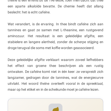
theïne is een erfenis uit de 19e eeuw, toen men dacht dat thee
een aparte alkaloïde bevatte. De chemie heeft dat allang
beslecht: het is echt cafeïne.
Wat verandert, is de ervaring. In thee bindt cafeïne zich aan
tannines en gaat ze samen met L-theanine, een rustgevend
aminozuur. Het resultaat is een geleidelijke afgifte, een
stabielere en langere alertheid, zonder de scherpe stijging en
droge terugval die soms met koffie worden geassocieerd.
Deze geleidelijke afgifte verklaart waarom zoveel liefhebbers
het effect van groene thee beschrijven als een rustig
ontwaken. De cafeïne komt niet in één keer: ze verspreidt zich
langzamer, gedragen door de tannines, wat de energiecurve
uitvlakt. Het woord theïne overleeft vooral in de spreektaal,
maar op het etiket en in de scheikunde moet je cafeïne lezen.