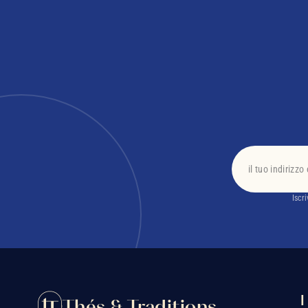
Iscr
I
Thés & Traditions