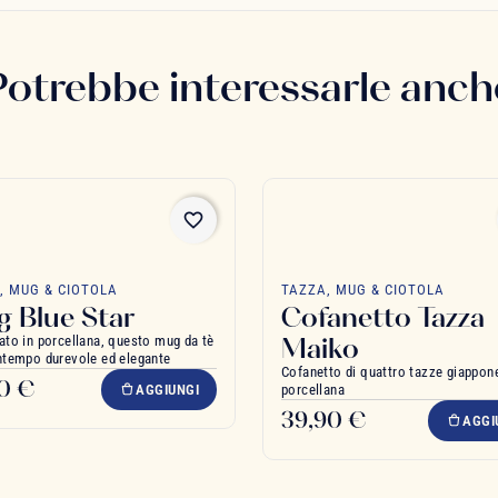
Potrebbe interessarle anch
favorite_border
, MUG & CIOTOLA
TAZZA, MUG & CIOTOLA
 Blue Star
Cofanetto Tazza
Maiko
ato in porcellana, questo mug da tè
ntempo durevole ed elegante
Cofanetto di quattro tazze giappone
00 €
AGGIUNGI
porcellana
39,90 €
AGGI