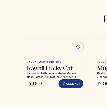
favorite_border
TAZZA, MUG & CIOTOLA
TAZZA
Kawaii Lucky Cat
Mug
Tazza con l'effigie del celebre Maneki
Realizz
Neko, simbolo di fortuna e prosperità
è al co
14,00 €
12,
AGGIUNGI