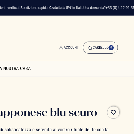
verificati
Spedizione rapida -
Gratuita
da 59€ in Italia
Una domanda?
+33 (0)4 22 91 35 75
ACCOUNT
CARRELLO
0
0
Articolo(i)
A NOSTRA CASA
-
0,00 €
Il
Mio
Carrello
iapponese blu scuro
favorite_border
i sofisticatezza e serenità al vostro rituale del tè con la