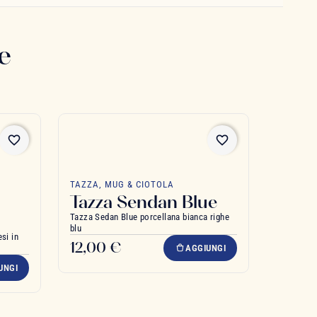
e
favorite_border
favorite_border
TAZZA, MUG & CIOTOLA
Tazza Sendan Blue
Tazza Sedan Blue porcellana bianca righe
blu
si in
12,00 €
AGGIUNGI
UNGI