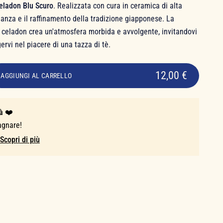
eladon Blu Scuro
. Realizzata con cura in ceramica di alta
eganza e il raffinamento della tradizione giapponese. La
l celadon crea un'atmosfera morbida e avvolgente, invitandovi
ervi nel piacere di una tazza di tè.
12,00 €
AGGIUNGI AL CARRELLO
à ❤️
agnare!
Scopri di più