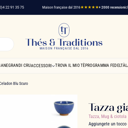
2 91 35 75
Maison française dal 2016
★★★★★
+ 2000 recensioni
clienti 
Thés & Traditions
MAISON FRANÇAISE DAL 2016
SANE
GRANDI CRU
TROVA IL MIO TÈ
PROGRAMMA FEDELTÀ
L
ACCESSORI
Celadon Blu Scuro
Tazza g
Tazza, Mug & ciotola
Aggiungete un tocco d