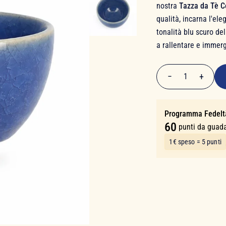
nostra
Tazza da Tè C
qualità, incarna l'el
tonalità blu scuro de
a rallentare e immerg
12,00 €
−
+
1
Quantità
Programma Fedelt
60
punti da guad
1€ speso = 5 punti