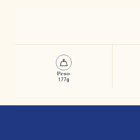
Peso
177g