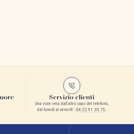
cuore
Servizio clienti
Una voce vera dall'altro capo del telefono,
dal lunedì al venerdì :
04 22 91 35 75
.