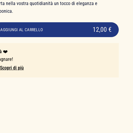
ta nella vostra quotidianità un tocco di eleganza e
pponica.
12,00 €
AGGIUNGI AL CARRELLO
à ❤️
agnare!
Scopri di più