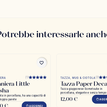
Potrebbe interessarle anch
favorite_border
(1)
(2)
IERA
TAZZA, MUG & CIOTOLA
aniera Little
Tazza Paper Deca
sha
Tazza giapponese Sometsuke in
porcellana, elegante e senza tempo
ata in porcellana, ha una capacità di
12,00 €
doppia parete
AGGI
90 €
AGGIUNGI