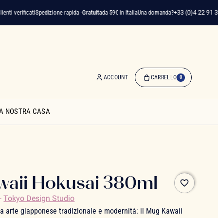
 verificati
Spedizione rapida -
Gratuita
da 59€ in Italia
Una domanda?
+33 (0)4 22 91 35 75
ACCOUNT
CARRELLO
0
0
Articolo(i)
A NOSTRA CASA
-
0,00 €
Il
Mio
Carrello
aii Hokusai 380ml
favorite_border
-
Tokyo Design Studio
ra arte giapponese tradizionale e modernità: il Mug Kawaii