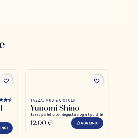
e
favorite_border
favorite_border
TAZZA, MUG & CIOTOLA
l
Yunomi Shino
Tazza perfetta per degustare ogni tipo di tè
12,00 €
AGGIUNGI
UNGI