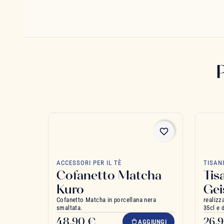
favorite_border
ACCESSORI PER IL TÈ
TISAN
Cofanetto Matcha
Tis
Kuro
Gei
Cofanetto Matcha in porcellana nera
realizz
smaltata.
35cl e 
48,90 €
26,
AGGIUNGI