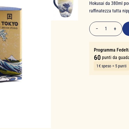
Hokusai da 380ml por
raffinatezza tutta ni
12,00 €
−
+
1
Quantità
Programma Fedelt
60
punti da guad
1€ speso = 5 punti