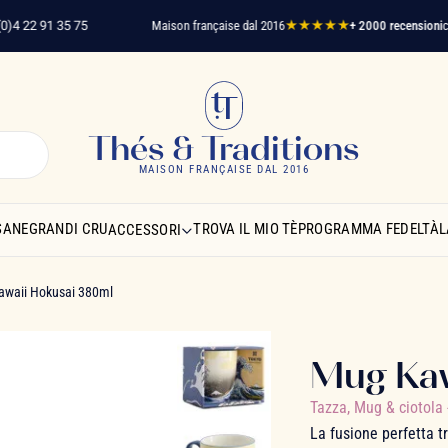
22 91 35 75
Maison française dal 2016
★★★★★
+ 2000 recensioni
clienti
Thés & Traditions
MAISON FRANÇAISE DAL 2016
SANE
GRANDI CRU
TROVA IL MIO TÈ
PROGRAMMA FEDELTÀ
L
ACCESSORI
waii Hokusai 380ml
Mug Kaw
Tazza, Mug & ciotola
La fusione perfetta t