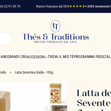
2 91 35 75
Maison française dal 2016
★★★★★
+ 2000 recensioni
clienti v
Thés & Traditions
MAISON FRANÇAISE DAL 2016
SANE
GRANDI CRU
TROVA IL MIO TÈ
PROGRAMMA FEDELTÀ
L
ACCESSORI
tallo
Latta Seventea Gialla - 150g
Latta de
Sevente