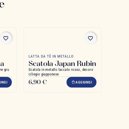
e
favorite_border
favorite_border
LATTA DA TÈ IN METALLO
sa
Scatola Japan Rubin
ne gru
Scatola in metallo laccato rosso, decoro
ciliegio giapponese
6,90 €
UNGI
AGGIUNGI