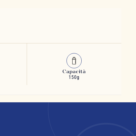
Capacità
150g