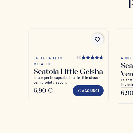
favorite_border
(8)
LATTA DA TÈ IN
ACCES
Sca
METALLO
Scatola Little Geisha
Ver
Ideale per le capsule di caffè, il tè sfuso o
La scat
per i prodotti secchi.
le vost
6,90 €
AGGIUNGI
6,9