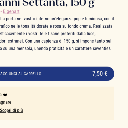
 anni Settanta, 150 g
o
-
Eigenart
lla porta nel vostro interno un'eleganza pop e luminosa, con il
rafico nelle tonalità dorate e rosa su fondo crema. Realizzata
fficacemente i vostri tè e tisane preferiti dalla luce,
odori estranei. Con una capienza di 150 g, si impone tanto sul
to su una mensola, unendo praticità e un carattere seventies
7,50 €
AGGIUNGI AL CARRELLO
à ❤️
agnare!
Scopri di più