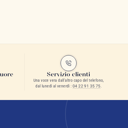
cuore
Servizio clienti
Una voce vera dall'altro capo del telefono,
dal lunedì al venerdì :
04 22 91 35 75
.