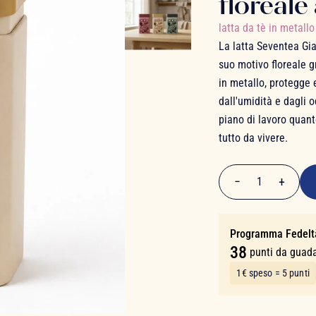
floreale
latta da tè in metall
La latta Seventea Gia
suo motivo floreale g
in metallo, protegge e
dall'umidità e dagli 
piano di lavoro quan
tutto da vivere.
7,50 €
−
+
1
Quantità
Programma Fedelt
38
punti da guad
1€ speso = 5 punti