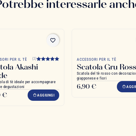
Potrebbe interessarle anch
favorite_border
(2)
SORI PER IL TÈ
ACCESSORI PER IL TÈ
tola Akashi
Scatola Gru Ros
de
Scatola del tè rosso con decorazio
giapponese e fiori
ola di tè ideale per accompagnare
6,90 €
re degustazioni
AGGI
0 €
AGGIUNGI