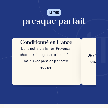
LE THÉ
presque parfait
Conditionné en France
Des 
d'
Dans notre atelier en Provence,
chaque mélange est préparé à la
De vrais mor
main avec passion par notre
des plantes
équipe.
d'orig
s