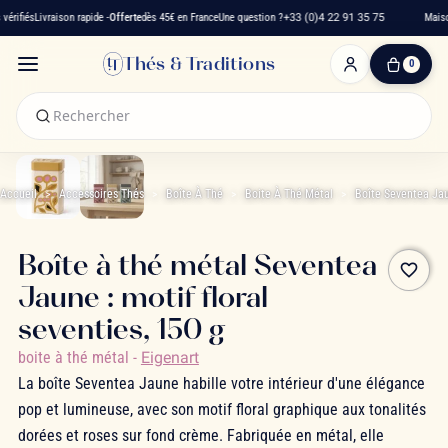
érifiés
Livraison rapide -
Offerte
dès 45€ en France
Une question ?
+33 (0)4 22 91 35 75
Maison 
Thés & Traditions
0
0
produit(s)
-
0,00 €
Mon
panier
Accueil
Accessoires Thés
Boîte À Thé
Boite À Thé Métal
Boîte Seventea Ja
Boîte à thé métal Seventea
favorite_border
Jaune : motif floral
seventies, 150 g
boite à thé métal
-
Eigenart
La boîte Seventea Jaune habille votre intérieur d'une élégance
pop et lumineuse, avec son motif floral graphique aux tonalités
dorées et roses sur fond crème. Fabriquée en métal, elle