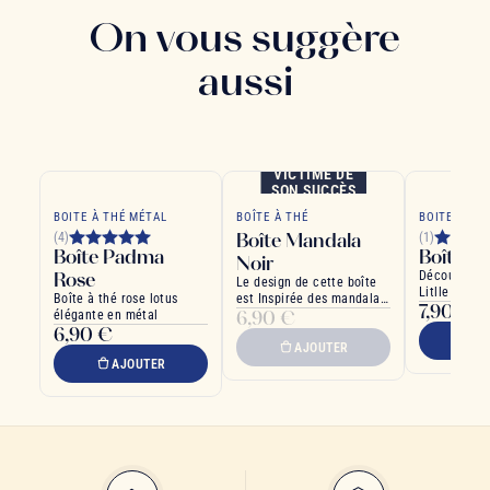
On vous suggère
aussi
VICTIME DE
SON SUCCÈS
BOITE À THÉ MÉTAL
BOÎTE À THÉ
BOITE À TH
Boîte Mandala
(4)
(1)
Boîte Padma
Boîte A
Noir
Rose
Découvrez la
Le design de cette boîte
Litlle Anima
Boîte à thé rose lotus
est Inspirée des mandalas
7,90 €
Léo
6,90 €
élégante en métal
tibétains
6,90 €
A
AJOUTER
AJOUTER