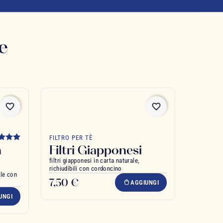
e
favorite_border
favorite_border
FILTRO PER TÈ
n
Filtri Giapponesi
filtri giapponesi in carta naturale,
richiudibili con cordoncino
ile con
7,50 €
AGGIUNGI
UNGI