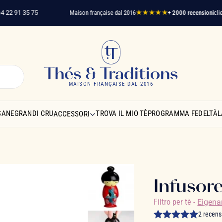
 91 35 75
Maison française dal 2016
★★★★★
+ 2000 recensioni
clienti ve
Thés & Traditions
MAISON FRANÇAISE DAL 2016
SANE
GRANDI CRU
TROVA IL MIO TÈ
PROGRAMMA FEDELTÀ
L
ACCESSORI
Infusor
Filtro per tè
-
Eigena
2 recens