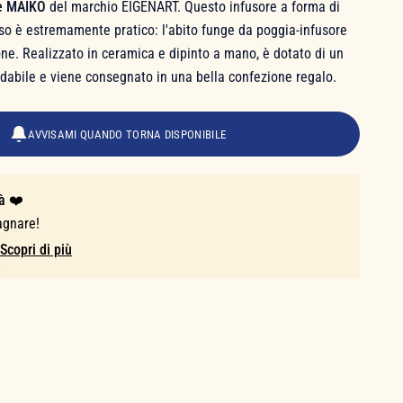
tè MAIKO
del marchio EIGENART. Questo infusore a forma di
so è estremamente pratico: l'abito funge da poggia-infusore
ne. Realizzato in ceramica e dipinto a mano, è dotato di un
ssidabile e viene consegnato in una bella confezione regalo.
AVVISAMI QUANDO TORNA DISPONIBILE
à ❤️
agnare!
Scopri di più