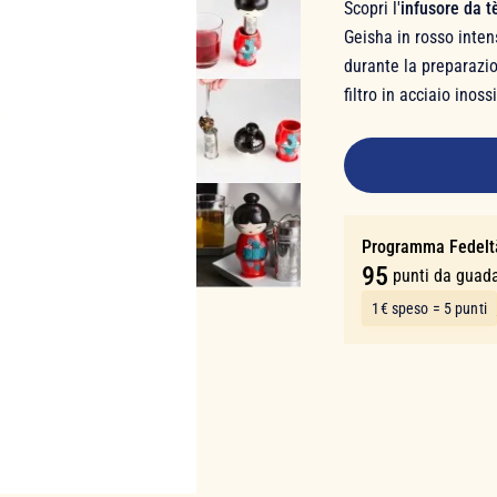
Scopri l'
infusore da 
Geisha in rosso inten
durante la preparazio
filtro in acciaio ino
18,90 €
Programma Fedelt
95
punti da guad
1€ speso = 5 punti