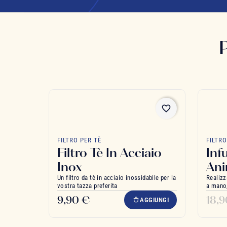
favorite_border
FILTRO PER TÈ
FILTRO
Filtro Tè In Acciaio
Inf
Inox
Ani
Un filtro da tè in acciaio inossidabile per la
Realizz
vostra tazza preferita
a mano,
9,90 €
18,
AGGIUNGI