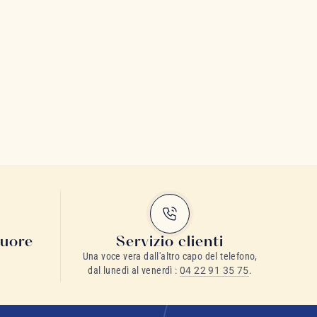
cuore
Servizio clienti
Una voce vera dall'altro capo del telefono,
dal lunedì al venerdì :
04 22 91 35 75
.