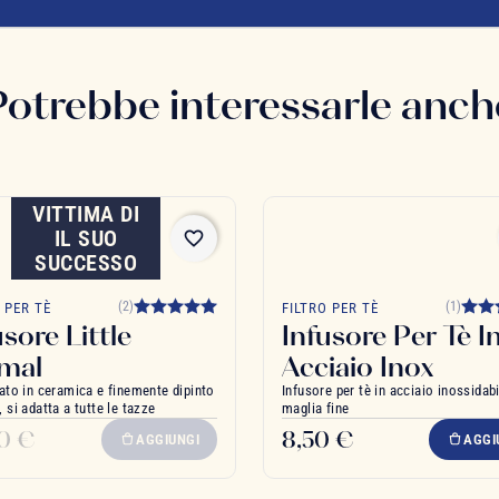
Potrebbe interessarle anch
VITTIMA DI
IL SUO
favorite_border
SUCCESSO
(2)
(1)
 PER TÈ
FILTRO PER TÈ
usore Little
Infusore Per Tè I
mal
Acciaio Inox
ato in ceramica e finemente dipinto
Infusore per tè in acciaio inossidab
 si adatta a tutte le tazze
maglia fine
90 €
8,50 €
AGGIUNGI
AGGI