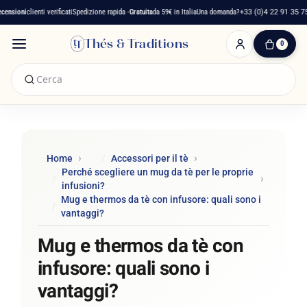
sioni
clienti verificati
Spedizione rapida -
Gratuita
da 59€ in Italia
Una domanda?
+33 (0)4 22 91 35 75
Thés & Traditions
0
0
Articolo(i)
-
0,00 €
Il
Mio
Carrello
Home
Accessori per il tè
Perché scegliere un mug da tè per le proprie
infusioni?
Mug e thermos da tè con infusore: quali sono i
vantaggi?
Mug e thermos da tè con
infusore: quali sono i
vantaggi?