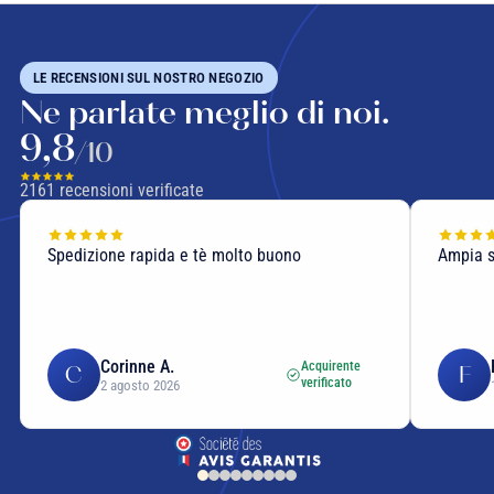
LE RECENSIONI SUL NOSTRO NEGOZIO
Ne parlate meglio di noi.
9,8
/10
2161
recensioni verificate
Spedizione rapida e tè molto buono
Ampia sc
Corinne A.
Acquirente
C
F
verificato
2 agosto 2026