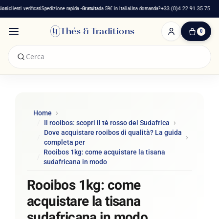
ienti verificati
Spedizione rapida -
Gratuita
da 59€ in Italia
Una domanda?
+33 (0)4 22 91 35 75
Thés & Traditions
0
0
Articolo(i)
-
0,00 €
Il
Mio
Carrello
Home
Il rooibos: scopri il tè rosso del Sudafrica
Dove acquistare rooibos di qualità? La guida
completa per
Rooibos 1kg: come acquistare la tisana
sudafricana in modo
Rooibos 1kg: come
acquistare la tisana
sudafricana in modo