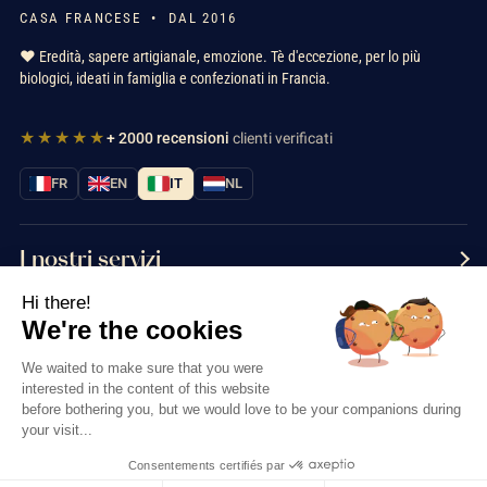
CASA FRANCESE • DAL 2016
❤️ Eredità, sapere artigianale, emozione. Tè d'eccezione, per lo più
biologici, ideati in famiglia e confezionati in Francia.
★★★★★
+ 2000 recensioni
clienti verificati
FR
EN
IT
NL
I nostri servizi
Hi there!
Informazioni
We're the cookies
Contattaci
We waited to make sure that you were
interested in the content of this website
before bothering you, but we would love to be your companions during
your visit...
Consentements certifiés par
Thés & Traditions © 2026