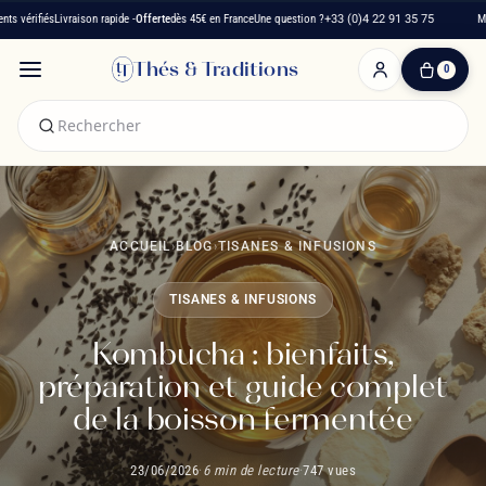
s
Livraison rapide -
Offerte
dès 45€ en France
Une question ?
+33 (0)4 22 91 35 75
Maison fran
Thés & Traditions
0
0
produit(s)
-
0,00 €
Mon
panier
ACCUEIL
›
BLOG
›
TISANES & INFUSIONS
TISANES & INFUSIONS
Kombucha : bienfaits,
préparation et guide complet
de la boisson fermentée
23/06/2026
·
6 min de lecture
·
747 vues