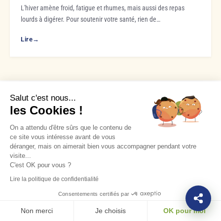
L'hiver amène froid, fatigue et rhumes, mais aussi des repas
lourds à digérer. Pour soutenir votre santé, rien de…
Lire
→
Salut c'est nous...
les Cookies !
On a attendu d'être sûrs que le contenu de
ce site vous intéresse avant de vous
LES AVIS SUR NOTRE BOUTIQUE
déranger, mais on aimerait bien vous accompagner pendant votre
Vous en parlez mieux que
visite...
nous.
C'est OK pour vous ?
9,8
Lire la politique de confidentialité
/10
Consentements certifiés par
2167
avis vérifiés
Non merci
Je choisis
OK pour moi