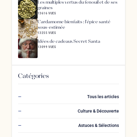
Les multiples vertus du fenouil et de ses
graines
13616 VUES
Cardamome bienfaits : l'épice santé
sous-estimée
13255 VUES
Idées de cadeaux Secret Santa
13099 VUES
Catégories
Tous les articles
Culture & Découverte
Astuces & Sélections