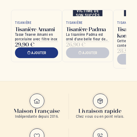
VICTIME DE
VICT
SON SUCCÈS
SON 
TISANIÈRE
TISANIÈRE
TISANIÈRE
Tisanière Amami
Tisanière Padma
Tisanièr
Tasse Teaeve Amami en
La tisanière Padma est
Komoreb
porcelaine avec filtre inox
orné d'une belle fleur de
Cette tasse,
29,90 €
26,90 €
lotus aux couleurs douces
contemporai
28,90 €
japonaise
AJOUTER
AJOUTER
A
Maison Française
Livraison rapide
Indépendante depuis 2016.
Chez vous ou en point relais.