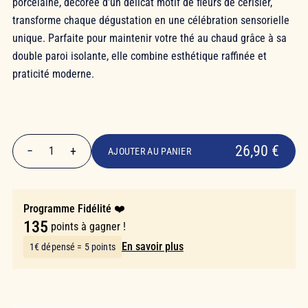
porcelaine, décorée d'un délicat motif de fleurs de cerisier,
transforme chaque dégustation en une célébration sensorielle
unique. Parfaite pour maintenir votre thé au chaud grâce à sa
double paroi isolante, elle combine esthétique raffinée et
praticité moderne.
26,90 €
26,90 €
−
+
1
AJOUTER AU PANIER
Quantité
Programme Fidélité ❤️
135
points à gagner !
En savoir plus
1€ dépensé = 5 points