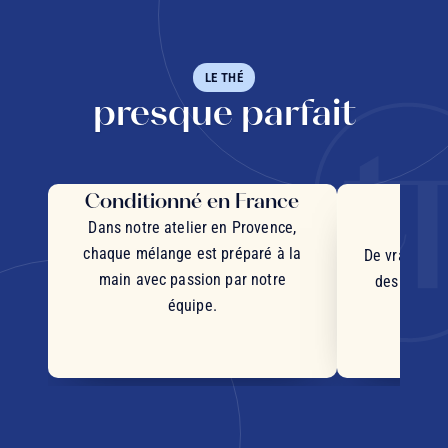
LE THÉ
presque parfait
Conditionné en France
Des 
d'
Dans notre atelier en Provence,
chaque mélange est préparé à la
De vrais mor
main avec passion par notre
des plantes
équipe.
d'orig
s