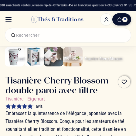
0 avis
clients vérifiés
Livraison rapide -
Offerte
dès 45€ en France
Une question ?
+33 (0)4 22 91 35 75
Thés & Traditions
0
0
produit(s)
-
0,00 €
Mon
panier
Accueil
Accessoires Thés
Tisanière
Tisanière Cherry Blossom
Tisanière Cherry Blossom
favorite_border
double paroi avec filtre
Tisanière
-
Eigenart
1 avis
Embrassez la quintessence de l'élégance japonaise avec la
Tisanière Cherrry Blossom. Conçue pour les amateurs de thé
souhaitant allier tradition et fonctionnalité, cette tisanière en