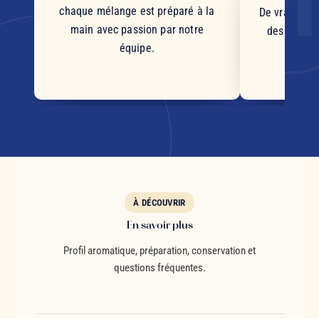
chaque mélange est préparé à la
De vrais mor
main avec passion par notre
des plantes
équipe.
d'orig
s
À DÉCOUVRIR
En savoir plus
Profil aromatique, préparation, conservation et
questions fréquentes.