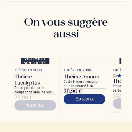
On vous suggère
aussi
VICTIME DE
VICT
SON SUCCÈS
SON 
THÉIÈRE EN VERRE
THÉIÈRE EN VERRE
THÉIÈRE EN
Théière
Théière Amami
(3)
Théière
Eucalyptus
Cette théière nomade
allie la beauté à la
Emportez vo
Cette gourde est le
28,90 €
fonctionnalité
partout ave
compagnon idéal de vos
28,90 €
la Théière 
28,90 €
escapades
AJOUTER
Mandala
A
AJOUTER