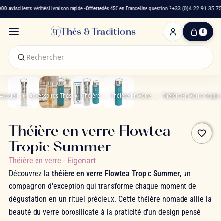
0 avis
clients vérifiés
Livraison rapide -
Offerte
dès 45€ en France
Une question ?
+33 (0)4 22 91 35 75
Thés & Traditions
0
0
produit(s)
-
0,00 €
Mon
panier
Accueil
Accessoires Thés
Théière
Théière En Verre
Théière En Verre Tropi
Théière en verre Flowtea
favorite_border
Tropic Summer
Théière en verre
-
Eigenart
Découvrez la
théière en verre Flowtea Tropic Summer
, un
compagnon d'exception qui transforme chaque moment de
dégustation en un rituel précieux. Cette théière nomade allie la
beauté du verre borosilicate à la praticité d'un design pensé