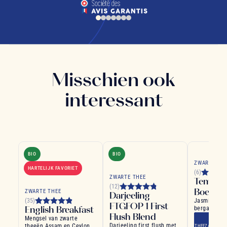
Misschien ook
interessant
BIO
BIO
ZWARTE TH
HARTELIJK FAVORIET
(6)
ZWARTE THEE
Tempel 
(12)
Boeddh
ZWARTE THEE
Darjeeling
(35)
Jasmijn, van
FTGFOP 1 First
English Breakfast
bergamote !
Flush Blend
smakelijke m
Mengsel van zwarte
Darjeeling first flush met
theeën Assam en Ceylon,
THEEZAKJE