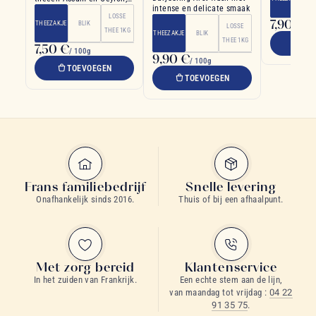
intense en delicate smaak
ideaal voor 's ochtends
LOSSE
7,90 €
THEEZAKJE
BLIK
/ 1
LOSSE
THEE 1KG
THEEZAKJE
BLIK
THEE 1KG
TO
7,50 €
/ 100g
9,90 €
/ 100g
TOEVOEGEN
TOEVOEGEN
Frans familiebedrijf
Snelle levering
Onafhankelijk sinds 2016.
Thuis of bij een afhaalpunt.
Met zorg bereid
Klantenservice
In het zuiden van Frankrijk.
Een echte stem aan de lijn,
van maandag tot vrijdag :
04 22
91 35 75
.