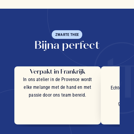
ZWARTE THEE
Bijna perfect
Verpakt in Frankrijk
Uit
in
In ons atelier in de Provence wordt
elke melange met de hand en met
Echte stukj
passie door ons team bereid.
plant
geselec