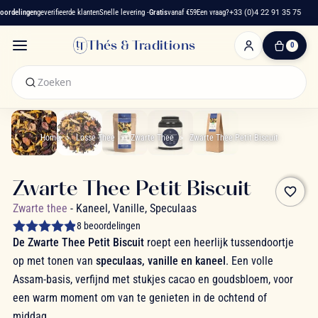
rdelingen
geverifieerde klanten
Snelle levering -
Gratis
vanaf €59
Een vraag?
+33 (0)4 22 91 35 75
Thés & Traditions
0
0
artikelen
-
€ 0,00
Winkelwagen
Home
Losse Thee
Zwarte Thee
Zwarte Thee Petit Biscuit
Zwarte Thee Petit Biscuit
favorite_border
Zwarte thee
- Kaneel, Vanille, Speculaas
8 beoordelingen
De Zwarte Thee Petit Biscuit
roept een heerlijk tussendoortje
op met tonen van
speculaas, vanille en kaneel
. Een volle
Assam-basis, verfijnd met stukjes cacao en goudsbloem, voor
een warm moment om van te genieten in de ochtend of
middag.