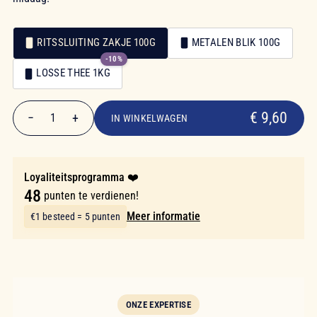
RITSSLUITING ZAKJE 100G
METALEN BLIK 100G
-10%
Verpakking
LOSSE THEE 1KG
Verpakking
€ 9,60
€ 9,60
−
+
1
IN WINKELWAGEN
Aantal
Loyaliteitsprogramma ❤️
48
punten te verdienen!
Meer informatie
€1 besteed = 5 punten
ONZE EXPERTISE