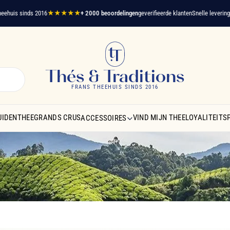
is sinds 2016
★★★★★
+ 2000 beoordelingen
geverifieerde klanten
Snelle levering -
Grat
Thés & Traditions
FRANS THEEHUIS SINDS 2016
UIDENTHEE
GRANDS CRUS
VIND MIJN THEE
LOYALITEIT
ACCESSOIRES