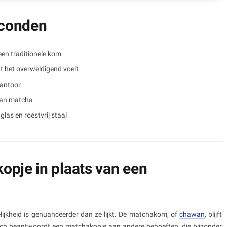
econden
een traditionele kom
t het overweldigend voelt
kantoor
van matcha
glas en roestvrij staal
opje in plaats van een
lijkheid is genuanceerder dan ze lijkt. De matchakom, of
chawan
, blijft
och beantwoordt een matchakopje aan andere behoeften, die bijzonder