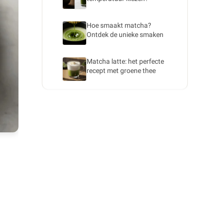
Hoe smaakt matcha?
Ontdek de unieke smaken
Matcha latte: het perfecte
recept met groene thee
IJskoude matcha:
verfrissende zomerdrank
met groene thee