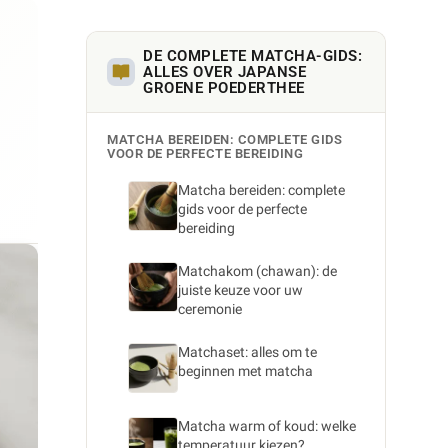
DE COMPLETE MATCHA-GIDS:
ALLES OVER JAPANSE
GROENE POEDERTHEE
MATCHA BEREIDEN: COMPLETE GIDS
VOOR DE PERFECTE BEREIDING
Matcha bereiden: complete
gids voor de perfecte
bereiding
Matchakom (chawan): de
juiste keuze voor uw
ceremonie
Matchaset: alles om te
beginnen met matcha
Matcha warm of koud: welke
temperatuur kiezen?