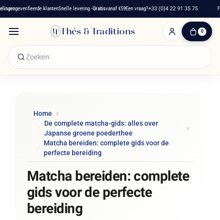
en
geverifieerde klanten
Snelle levering -
Gratis
vanaf €59
Een vraag?
+33 (0)4 22 91 35 75
Frans 
Thés & Traditions
0
0
artikelen
-
€ 0,00
Winkelwagen
Home
De complete matcha-gids: alles over
Japanse groene poederthee
Matcha bereiden: complete gids voor de
perfecte bereiding
Matcha bereiden: complete
gids voor de perfecte
bereiding