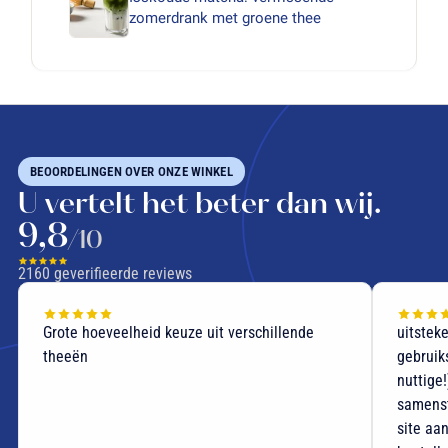
zomerdrank met groene thee
BEOORDELINGEN OVER ONZE WINKEL
U vertelt het beter dan wij.
9,8
/10
2160
geverifieerde reviews
Grote hoeveelheid keuze uit verschillende
uitstek
theeën
gebruik
nuttige
samenst
site aan