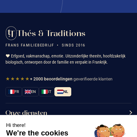
Thés & Traditions
FRANS FAMILIEBEDRIJF • SINDS 2016
❤️ Erfgoed, vakmanschap, emotie. Uitzonderlijke theeën, hoofdzakelijk
biologisch, ontworpen door de familie en verpakt in Frankrijk.
★★★★★
+ 2000 beoordelingen
geverifieerde klanten
FR
EN
IT
NL
Onze diensten
Hi there!
Informatie
We're the cookies