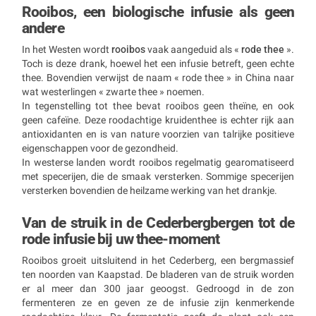
Rooibos, een biologische infusie als geen
andere
In het Westen wordt
rooibos
vaak aangeduid als «
rode thee
».
Toch is deze drank, hoewel het een infusie betreft, geen echte
thee. Bovendien verwijst de naam « rode thee » in China naar
wat westerlingen « zwarte thee » noemen.
In tegenstelling tot thee bevat rooibos geen theïne, en ook
geen cafeïne. Deze roodachtige kruidenthee is echter rijk aan
antioxidanten en is van nature voorzien van talrijke positieve
eigenschappen voor de gezondheid.
In westerse landen wordt rooibos regelmatig gearomatiseerd
met specerijen, die de smaak versterken. Sommige specerijen
versterken bovendien de heilzame werking van het drankje.
Van de struik in de Cederbergbergen tot de
rode infusie bij uw thee-moment
Rooibos groeit uitsluitend in het Cederberg, een bergmassief
ten noorden van Kaapstad. De bladeren van de struik worden
er al meer dan 300 jaar geoogst. Gedroogd in de zon
fermenteren ze en geven ze de infusie zijn kenmerkende