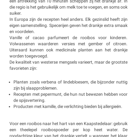
een aftrekking van 10 minuten scheppen zij het drankje af. In
die regio is het gebruikelijk om melk toe te voegen, en soms ook
suiker.
In Europa zijn de recepten heel anders. Elk gezinslid heeft zijn
eigen samenstelling. Specerijen geven het drankje extra smaak
en voordelen.
Vanille of cacao parfumeert de rooibos voor kinderen.
Volwassenen waarderen versies met gember of citroen.
Uiteraard kunnen ook medicinale planten aan het drankje
worden toegevoegd.
De kwaliteit van westerse mengsels varieert, maar de grootste
favorieten zijn:
Planten zoals verbena of lindebloesem, die bijzonder nuttig
zijn bij slaapproblemen.
Recepten met pepermunt, die hun nut bewezen hebben voor
de spijsvertering.
Producten met kamille, die verlichting bieden bij allergieën.
Voor een rooibos naar het hart van een Kaapstedelaar: gebruik
een theelepel rooibospoeder per kop heet water. De
roodachtige kleur van het drankje vertelt u wanneer het klaar