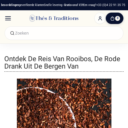
eoordelingen
geverifieerde klanten
Snelle levering -
Gratis
vanaf €59
Een vraag?
+33 (0)4 22 91 35 75
Thés & Traditions
0
0
artikelen
-
€ 0,00
Winkelwagen
Ontdek De Reis Van Rooibos, De Rode
Drank Uit De Bergen Van