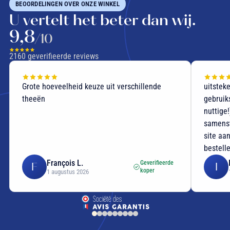
BEOORDELINGEN OVER ONZE WINKEL
U vertelt het beter dan wij.
9,8
/10
2160
geverifieerde reviews
Grote hoeveelheid keuze uit verschillende
uitstek
theeën
gebruik
nuttige
samenst
site aan
bestell
François L.
Geverifieerde
F
I
koper
1 augustus 2026