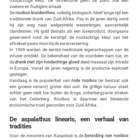
roodachtige kleur. De fermentatie geeft de plant ook een
zoetere en fruitigere smaak.
De
rooibos kruidenthee
, volledig biologisch, bleef lange tijd een
traditionele drank van Zuid-Afrika. Pas in de jaren dertig vond
hij zijn weg naar welgestelde westerlingen, aanvankelijk
clandestien. Hij gold destijds als een luxeproduct, doorgaans
geserveerd rond de kersttijd: de roodachtige kleur van het
aftreksel paste mooi bij de kerstversiering.
In 1969 werden de eerste medicinale eigenschappen van de
infusie ontdekt. De bekendheid van de voordelen nam toe, en
de
drank met zijn roodachtige gloed
deed massaal zijn intrede
in Europa. Vanaf de jaren negentig is de productie explosief
gestegen.
Vandaag is de populariteit van
rode rooibos
(er bestaat ook
een groene variant) groter dan ooit. De grillige natuur staat
echter geen teelt toe buiten de droge, onherbergzame streken
van het Cederberg. Rooibos is daarmee een bloeiende
economische troef geworden voor Zuid-Afrika.
De aspalathus linearis, een verhaal van
tradities
Voor de inwoners van Kaapstad is de
bereiding van rooibos