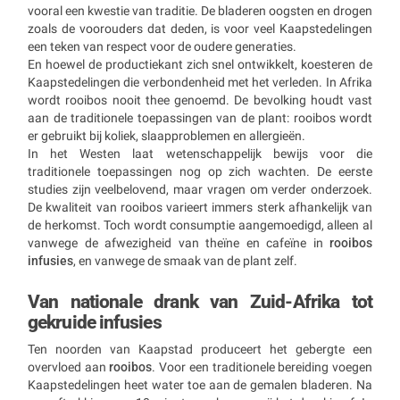
vooral een kwestie van traditie. De bladeren oogsten en drogen
zoals de voorouders dat deden, is voor veel Kaapstedelingen
een teken van respect voor de oudere generaties.
En hoewel de productiekant zich snel ontwikkelt, koesteren de
Kaapstedelingen die verbondenheid met het verleden. In Afrika
wordt rooibos nooit thee genoemd. De bevolking houdt vast
aan de traditionele toepassingen van de plant: rooibos wordt
er gebruikt bij koliek, slaapproblemen en allergieën.
In het Westen laat wetenschappelijk bewijs voor die
traditionele toepassingen nog op zich wachten. De eerste
studies zijn veelbelovend, maar vragen om verder onderzoek.
De kwaliteit van rooibos varieert immers sterk afhankelijk van
de herkomst. Toch wordt consumptie aangemoedigd, alleen al
vanwege de afwezigheid van theïne en cafeïne in
rooibos
infusies
, en vanwege de smaak van de plant zelf.
Van nationale drank van Zuid-Afrika tot
gekruide infusies
Ten noorden van Kaapstad produceert het gebergte een
overvloed aan
rooibos
. Voor een traditionele bereiding voegen
Kaapstedelingen heet water toe aan de gemalen bladeren. Na