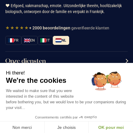
❤️ Erfgoed, vakmanschap, emotie. Uitzonderlijke theeën, hoofdzakelijk
biologisch, ontworpen door de familie en verpakt in Frankrijk.
★★★★★
+ 2000 beoordelingen
geverifieerde klanten
FR
EN
IT
NL
Onze diensten
Hi there!
Informatie
We're the cookies
Neem contact met ons op
We waited to make sure that you were
interested in the content of this website
before bothering you, but we would love to be your companions during
your visit...
Consentements certifiés par
Thés & Traditions © 2026
Non merci
Je choisis
OK pour moi