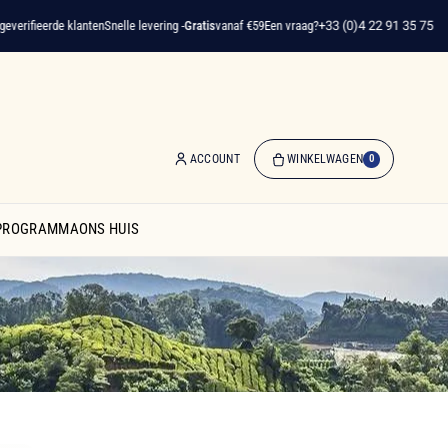
ieerde klanten
Snelle levering -
Gratis
vanaf €59
Een vraag?
+33 (0)4 22 91 35 75
ACCOUNT
WINKELWAGEN
0
0
artikelen
SPROGRAMMA
ONS HUIS
-
€ 0,00
Winkelwagen