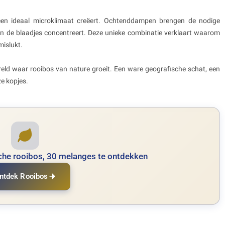
een ideaal microklimaat creëert. Ochtenddampen brengen de nodige
 in de blaadjes concentreert. Deze unieke combinatie verklaart waarom
mislukt.
reld waar rooibos van nature groeit. Een ware geografische schat, een
ze kopjes.
sche rooibos, 30 melanges te ontdekken
ntdek Rooibos