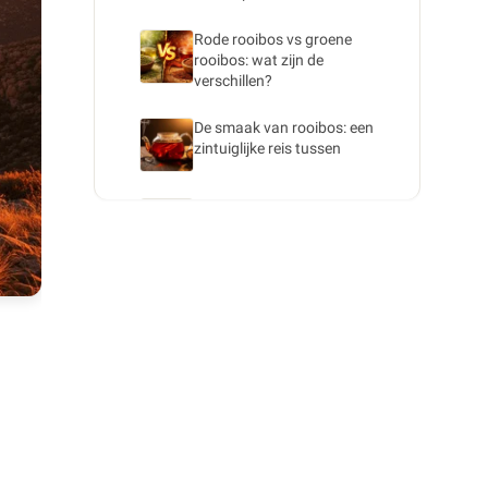
Rode rooibos vs groene
rooibos: wat zijn de
verschillen?
De smaak van rooibos: een
zintuiglijke reis tussen
Samenstelling van rooibos:
voedingsstoffen en
mineralen
Hoe spreek je rooibos correct
uit?
Rooibos: een plant met
unieke eigenschappen
Rooibos en tannines: een
bijzondere samenstelling