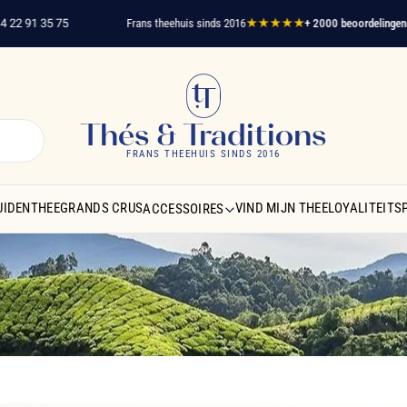
1 35 75
Frans theehuis sinds 2016
★★★★★
+ 2000 beoordelingen
geverif
Thés & Traditions
FRANS THEEHUIS SINDS 2016
UIDENTHEE
GRANDS CRUS
VIND MIJN THEE
LOYALITEIT
ACCESSOIRES