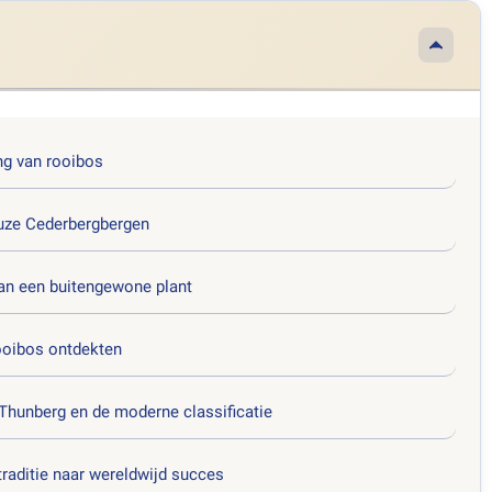
ng van rooibos
uze Cederbergbergen
van een buitengewone plant
ooibos ontdekten
Thunberg en de moderne classificatie
raditie naar wereldwijd succes