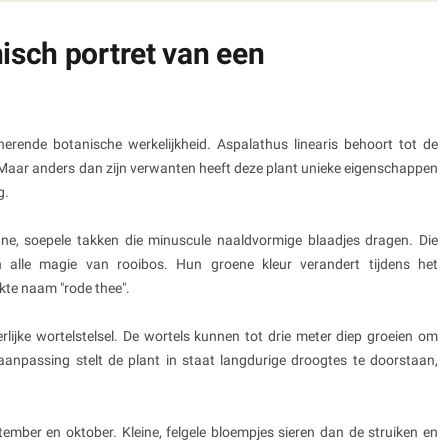
nisch portret van een
erende botanische werkelijkheid. Aspalathus linearis behoort tot de
 Maar anders dan zijn verwanten heeft deze plant unieke eigenschappen
g.
e, soepele takken die minuscule naaldvormige blaadjes dragen. Die
en alle magie van rooibos. Hun groene kleur verandert tijdens het
kte naam "rode thee".
erlijke wortelstelsel. De wortels kunnen tot drie meter diep groeien om
anpassing stelt de plant in staat langdurige droogtes te doorstaan,
eptember en oktober. Kleine, felgele bloempjes sieren dan de struiken en