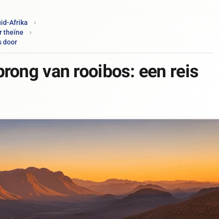
id-Afrika
r theïne
s door
rong van rooibos: een reis