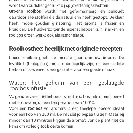
wordt van oudsher gebruikt bij spijsverteringsklachten.
Groene rooibos
wordt niet gefermenteerd en behoudt
daardoor alle stoffen die de natuur erin heeft gestopt. De kleur
heeft mooie gouden glinstering. Het aroma is frisser en
kruidiger. De huidverzorgende eigenschappen zijn sterker, en
rooibos groen werkt ook als ijzerchelator.
Rooibosthee: heerlijk met originele recepten
Losse rooibos geeft de meeste geur aan uw infusie. De
kwaliteit (biologisch) moet onberispelijk zijn, en een eerlijke
herkomst is eveneens een garantie voor een goede smaak.
Water: het geheim van een geslaagde
rooibosinfusie
Volgens ervaren liefhebbers wordt rooibos uitsluitend bereid
met bronwater, op een temperatuur van 100°C.
Voor een
rooibos
vol aroma's is één theelepel poeder ideaal
voor een kop van 200 ml. De infusietijd bepaalt u zelf. Maar bij
minder dan 10 minuten krijgen de aroma's van de plant niet de
kans om volledig tot bloei te komen.