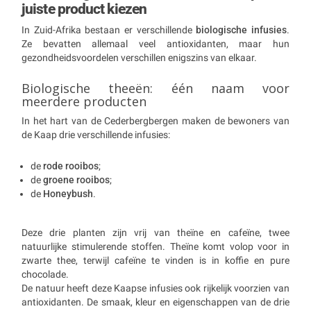
juiste product kiezen
In Zuid-Afrika bestaan er verschillende
biologische infusies
.
Ze bevatten allemaal veel antioxidanten, maar hun
gezondheidsvoordelen verschillen enigszins van elkaar.
Biologische theeën: één naam voor
meerdere producten
In het hart van de Cederbergbergen maken de bewoners van
de Kaap drie verschillende infusies:
de
rode rooibos
;
de
groene rooibos
;
de
Honeybush
.
Deze drie planten zijn vrij van theïne en cafeïne, twee
natuurlijke stimulerende stoffen. Theïne komt volop voor in
zwarte thee, terwijl cafeïne te vinden is in koffie en pure
chocolade.
De natuur heeft deze Kaapse infusies ook rijkelijk voorzien van
antioxidanten. De smaak, kleur en eigenschappen van de drie