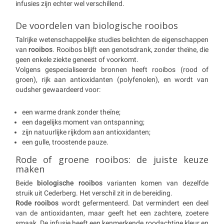
infusies zijn echter wel verschillend.
De voordelen van biologische rooibos
Talrijke wetenschappelijke studies belichten de eigenschappen
van
rooibos
. Rooibos blijft een genotsdrank, zonder theïne, die
geen enkele ziekte geneest of voorkomt.
Volgens gespecialiseerde bronnen heeft rooibos (rood of
groen), rijk aan antioxidanten (polyfenolen), en wordt van
oudsher gewaardeerd voor:
een warme drank zonder theïne;
een dagelijks moment van ontspanning;
zijn natuurlijke rijkdom aan antioxidanten;
een gulle, troostende pauze.
Rode of groene rooibos: de juiste keuze
maken
Beide
biologische rooibos
varianten komen van dezelfde
struik uit Cederberg. Het verschil zit in de bereiding.
Rode rooibos
wordt gefermenteerd. Dat vermindert een deel
van de antioxidanten, maar geeft het een zachtere, zoetere
smaak. De infusie heeft een kenmerkende roodachtige kleur en