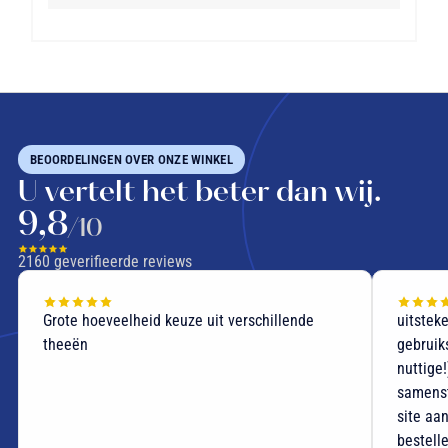
BEOORDELINGEN OVER ONZE WINKEL
U vertelt het beter dan wij.
9,8
/10
2160
geverifieerde reviews
Grote hoeveelheid keuze uit verschillende
uitstek
theeën
gebruik
nuttige
samenst
site aan
bestell