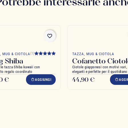
Potrebbe interessarle anch
favorite_border
(1)
, MUG & CIOTOLA
TAZZA, MUG & CIOTOLA
 Shiba
Cofanetto Ciotol
le tazza Shiba kawaii con
Ciotole giapponesi con motivi vari,
to regalo coordinato
eleganti e perfette per il quotidiano
00 €
44,90 €
AGGIUNGI
AGGI