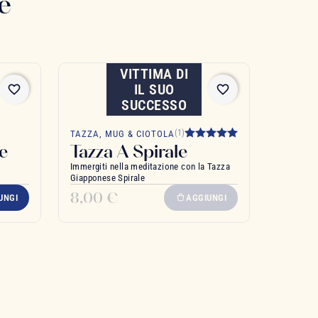
e
VITTIMA DI
IL SUO
favorite_border
favorite_border
SUCCESSO
(1)
TAZZA, MUG & CIOTOLA
e
Tazza A Spirale
Immergiti nella meditazione con la Tazza
Giapponese Spirale
8,00 €
UNGI
AGGIUNGI