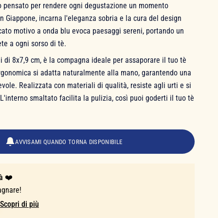
to pensato per rendere ogni degustazione un momento
in Giappone, incarna l'eleganza sobria e la cura del design
icato motivo a onda blu evoca paesaggi sereni, portando un
te a ogni sorso di tè.
 di 8x7,9 cm, è la compagna ideale per assaporare il tuo tè
ergonomica si adatta naturalmente alla mano, garantendo una
le. Realizzata con materiali di qualità, resiste agli urti e si
interno smaltato facilita la pulizia, così puoi goderti il tuo tè
AVVISAMI QUANDO TORNA DISPONIBILE
à ❤️
agnare!
Scopri di più