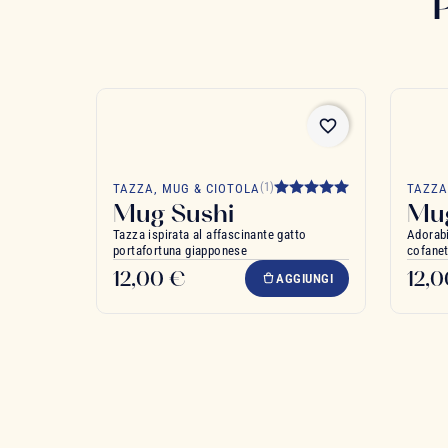
favorite_border
(1)
TAZZA, MUG & CIOTOLA
TAZZA
Mug Sushi
Mug
Tazza ispirata al affascinante gatto
Adorabi
portafortuna giapponese
cofanet
12,00 €
12,
AGGIUNGI