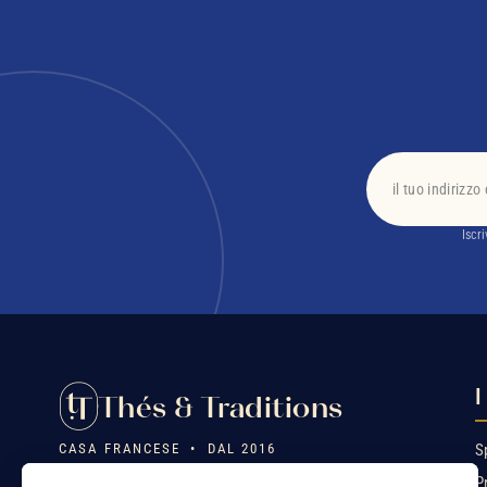
Iscr
I
Thés & Traditions
CASA FRANCESE • DAL 2016
S
P