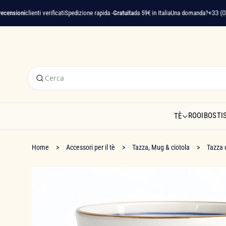
nsioni
clienti verificati
Spedizione rapida -
Gratuita
da 59€ in Italia
Una domanda?
+33 (0)4 
ROOIBOS
TI
TÈ
Home
Accessori per il tè
Tazza, Mug & ciotola
Tazza 