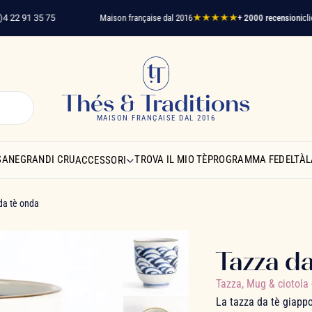
22 91 35 75
Maison française dal 2016
★★★★★
+ 2000 recensioni
clienti
Thés & Traditions
MAISON FRANÇAISE DAL 2016
SANE
GRANDI CRU
TROVA IL MIO TÈ
PROGRAMMA FEDELTÀ
L
ACCESSORI
da tè onda
Tazza d
Tazza, Mug & ciotola
La tazza da tè giapp