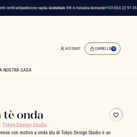
 verificati
Spedizione rapida -
Gratuita
da 59€ in Italia
Una domanda?
+33 (0)4 22 91 35 75
ACCOUNT
CARRELLO
0
0
Articolo(i)
A NOSTRA CASA
-
0,00 €
Il
Mio
Carrello
a tè onda
favorite_border
-
Tokyo Design Studio
onese con motivo a onda blu di Tokyo Design Studio è un