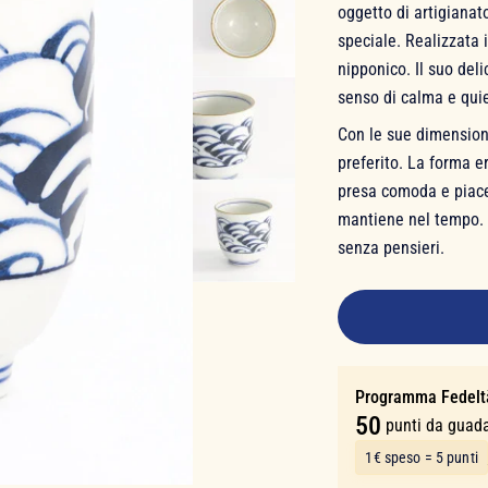
oggetto di artigiana
speciale. Realizzata 
nipponico. Il suo del
senso di calma e quie
Con le sue dimensioni
preferito. La forma 
presa comoda e piacevo
mantiene nel tempo. L'
senza pensieri.
9,90 €
Programma Fedelt
50
punti da guad
1€ speso = 5 punti