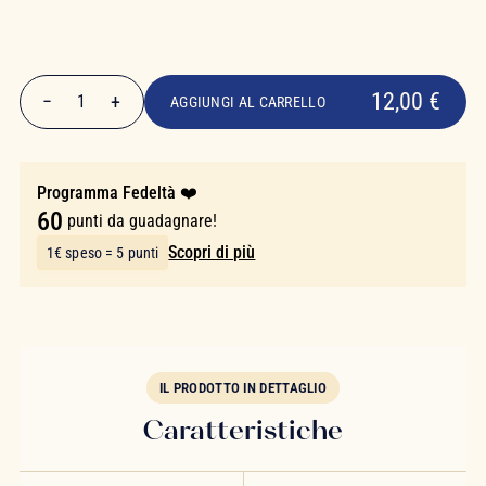
12,00 €
12,00 €
−
+
1
AGGIUNGI AL CARRELLO
Quantità
Programma Fedeltà ❤️
60
punti da guadagnare!
Scopri di più
1€ speso = 5 punti
IL PRODOTTO IN DETTAGLIO
Caratteristiche