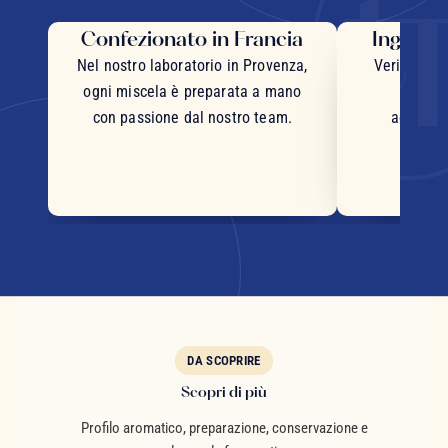
Confezionato in Francia
Ingredie
Nel nostro laboratorio in Provenza,
Veri pezzi 
ogni miscela è preparata a mano
inter
con passione dal nostro team.
accurata
DA SCOPRIRE
Scopri di più
Profilo aromatico, preparazione, conservazione e