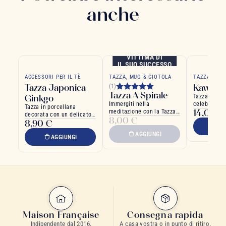
anche
VITTIMA DI
IL SUO SUCCESSO
ACCESSORI PER IL TÈ
TAZZA, MUG & CIOTOLA
TAZZA, MUG
Tazza Japonica
Kawaii 
(1)
Tazza A Spirale
Ginkgo
Tazza con l'
Immergiti nella
celebre Man
Tazza in porcellana
14,00 €
meditazione con la Tazza
simbolo di f
decorata con un delicato
8,00 €
Giapponese Spirale
prosperità
8,90 €
motivo ginkgo blu su
A
fondo bianco
AGGIUNGI
AGGIUNGI
Maison Française
Consegna rapida
Indipendente dal 2016.
A casa vostra o in punto di ritiro.