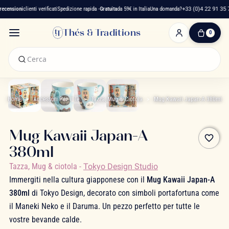
censioni
clienti verificati
Spedizione rapida -
Gratuita
da 59€ in Italia
Una domanda?
+33 (0)4 22 91 35 7
Thés & Traditions
0
0
Articolo(i)
-
0,00 €
Il
Mio
Home
Accessori Per Il Tè
Tazza, Mug & Ciotola
Mug Kawaii Japan-A 380ml
Carrello
Mug Kawaii Japan-A
favorite_border
380ml
Tazza, Mug & ciotola
-
Tokyo Design Studio
Immergiti nella cultura giapponese con il
Mug Kawaii Japan-A
380ml
di Tokyo Design, decorato con simboli portafortuna come
il Maneki Neko e il Daruma. Un pezzo perfetto per tutte le
vostre bevande calde.