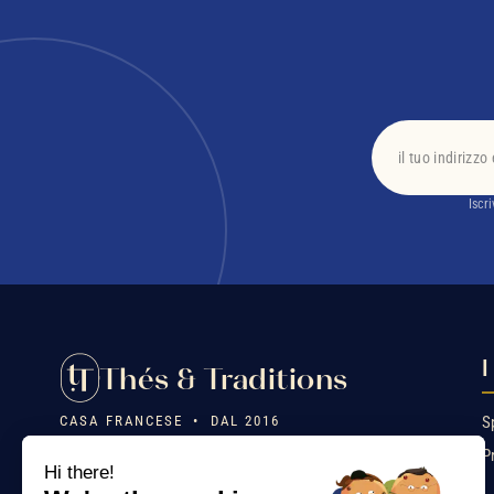
Iscr
I
Thés & Traditions
CASA FRANCESE • DAL 2016
S
P
❤️ Eredità, sapere artigianale, emozione. Tè d'eccezione, per
Hi there!
lo più biologici, ideati in famiglia e confezionati in Francia.