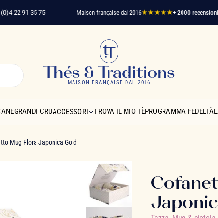
4 22 91 35 75
Maison française dal 2016
★★★★★
+ 2000 recensioni
clien
Thés & Traditions
MAISON FRANÇAISE DAL 2016
SANE
GRANDI CRU
TROVA IL MIO TÈ
PROGRAMMA FEDELTÀ
L
ACCESSORI
tto Mug Flora Japonica Gold
Cofanet
Japonic
Tazza, Mug & ciotola