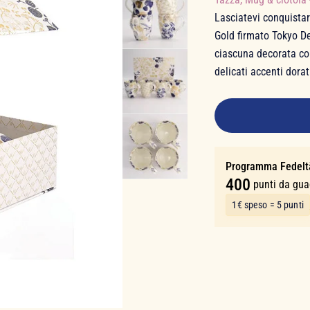
Lasciatevi conquista
Gold firmato Tokyo D
ciascuna decorata co
delicati accenti dorat
79,90 €
Programma Fedelt
400
punti da gu
1€ speso = 5 punti