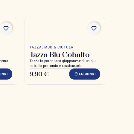
favorite_border
favorite_border
TAZZA, MUG & CIOTOLA
Tazza Blu Cobalto
forma
Tazza in porcellana giapponese di un blu
cobalto profondo e rassicurante
9,90 €
UNGI
AGGIUNGI