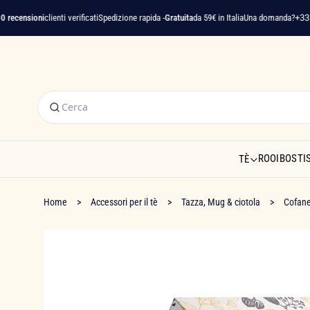
censioni
clienti verificati
Spedizione rapida -
Gratuita
da 59€ in Italia
Una domanda?
+33 (0)
ROOIBOS
TI
TÈ
Home
Accessori per il tè
Tazza, Mug & ciotola
Cofane