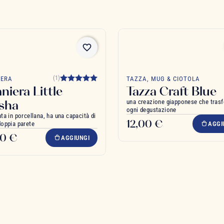
favorite_border
(1)
IERA
TAZZA, MUG & CIOTOLA
aniera Little
Tazza Craft Blue
sha
una creazione giapponese che tras
ogni degustazione
ata in porcellana, ha una capacità di
12,00 €
doppia parete
AGGI
90 €
AGGIUNGI