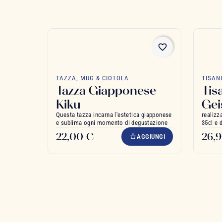
favorite_border
TAZZA, MUG & CIOTOLA
TISAN
Tazza Giapponese
Tis
Kiku
Gei
Questa tazza incarna l'estetica giapponese
realizz
e sublima ogni momento di degustazione
35cl e 
22,00 €
26,
AGGIUNGI