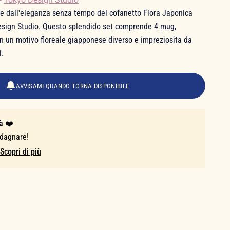
re dall'eleganza senza tempo del cofanetto Flora Japonica
esign Studio. Questo splendido set comprende 4 mug,
n un motivo floreale giapponese diverso e impreziosita da
i.
AVVISAMI QUANDO TORNA DISPONIBILE
à ❤️
adagnare!
Scopri di più