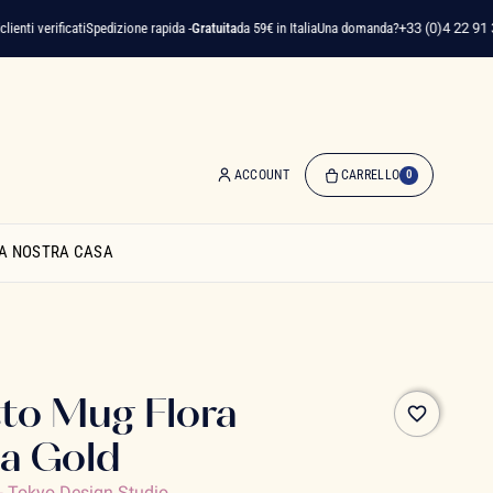
ti verificati
Spedizione rapida -
Gratuita
da 59€ in Italia
Una domanda?
+33 (0)4 22 91 35 7
ACCOUNT
CARRELLO
0
0
Articolo(i)
A NOSTRA CASA
-
0,00 €
Il
Mio
Carrello
to Mug Flora
favorite_border
a Gold
-
Tokyo Design Studio