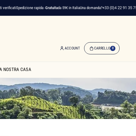
ati
Spedizione rapida -
Gratuita
da 59€ in Italia
Una domanda?
+33 (0)4 22 91 35 75
ACCOUNT
CARRELLO
0
0
Articolo(i)
A NOSTRA CASA
-
0,00 €
Il
Mio
Carrello