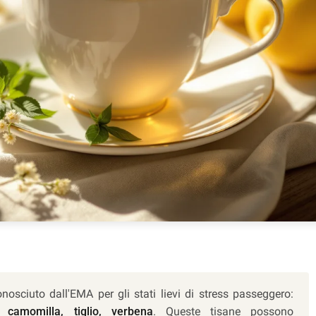
osciuto dall'EMA per gli stati lievi di stress passeggero:
, camomilla, tiglio, verbena
. Queste tisane possono