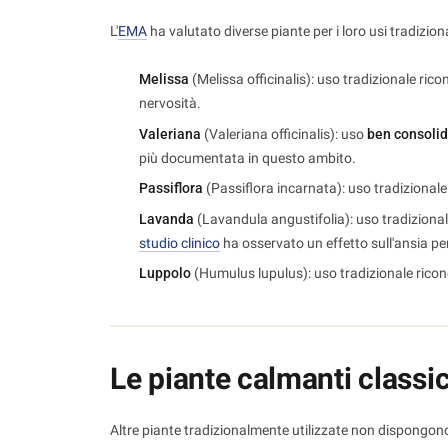
L'
EMA
ha valutato diverse piante per i loro usi tradizionali
Melissa
(Melissa officinalis): uso tradizionale riconos
nervosità.
Valeriana
(Valeriana officinalis): uso
ben consoli
più documentata in questo ambito.
Passiflora
(Passiflora incarnata): uso tradizionale ri
Lavanda
(Lavandula angustifolia): uso tradizionale r
studio clinico
ha osservato un effetto sull'ansia p
Luppolo
(Humulus lupulus): uso tradizionale ricon
Le piante calmanti class
Altre piante tradizionalmente utilizzate non dispon