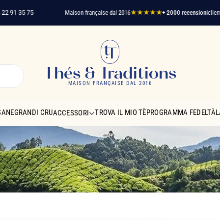
35 75
Maison française dal 2016
★★★★★
+ 2000 recensioni
clienti verific
Thés & Traditions
MAISON FRANÇAISE DAL 2016
SANE
GRANDI CRU
TROVA IL MIO TÈ
PROGRAMMA FEDELTÀ
L
ACCESSORI