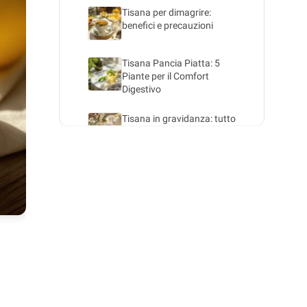
Tisana per dimagrire:
benefici e precauzioni
Tisana Pancia Piatta: 5
Piante per il Comfort
Digestivo
Tisana in gravidanza: tutto
quello che c'è da sapere
Tisana allattamento: quale
tisana bere durante
l'allattamento
Tisana ayurvedica: benefici e
virtù