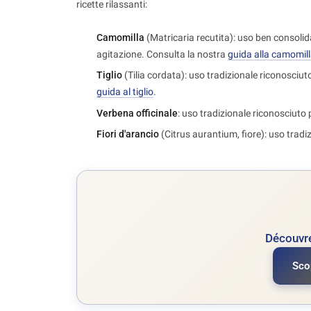
ricette rilassanti:
Camomilla
(Matricaria recutita): uso ben consolidat
agitazione. Consulta la nostra
guida alla camomil
Tiglio
(Tilia cordata): uso tradizionale riconosciuto 
guida al tiglio
.
Verbena officinale
: uso tradizionale riconosciuto p
Fiori d'arancio
(Citrus aurantium, fiore): uso tradizi
Découvre
Sco