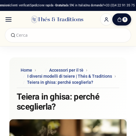
ioni
clienti verificati
Spedizione rapida -
Gratuita
da 59€ in Italia
Una domanda?
+33 (0)4 22 91 35 75
Thés & Traditions
0
0
Articolo(i)
-
0,00 €
Il
Mio
Carrello
Home
Accessori per il tè
I diversi modelli di teiere | Thés & Traditions
Teiera in ghisa: perché sceglierla?
Teiera in ghisa: perché
sceglierla?