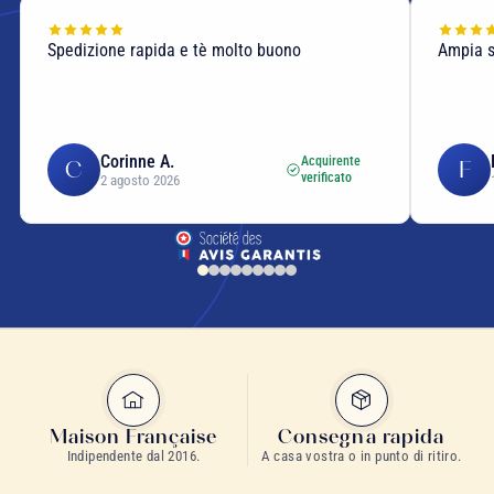
Spedizione rapida e tè molto buono
Ampia sc
Corinne A.
Acquirente
C
F
verificato
2 agosto 2026
Maison Française
Consegna rapida
Indipendente dal 2016.
A casa vostra o in punto di ritiro.