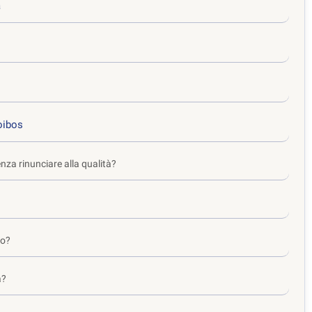
à
oibos
za rinunciare alla qualità?
to?
a?