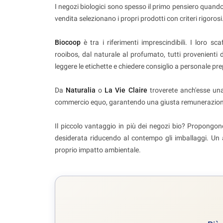
I negozi biologici sono spesso il primo pensiero quando 
vendita selezionano i propri prodotti con criteri rigorosi
Biocoop
è tra i riferimenti imprescindibili. I loro s
rooibos, dal naturale al profumato, tutti provenienti 
leggere le etichette e chiedere consiglio a personale pr
Da
Naturalia
o
La Vie Claire
troverete anch'esse una 
commercio equo, garantendo una giusta remunerazione 
Il piccolo vantaggio in più dei negozi bio? Propongon
desiderata riducendo al contempo gli imballaggi. Un
proprio impatto ambientale.