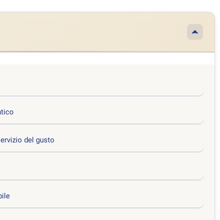
ntico
servizio del gusto
bile