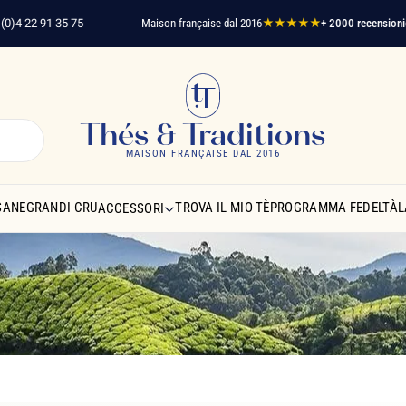
2 91 35 75
Maison française dal 2016
★★★★★
+ 2000 recensioni
clienti v
Thés & Traditions
MAISON FRANÇAISE DAL 2016
SANE
GRANDI CRU
TROVA IL MIO TÈ
PROGRAMMA FEDELTÀ
L
ACCESSORI