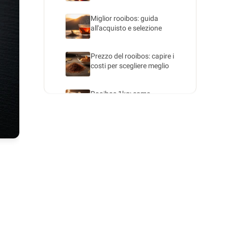
Miglior rooibos: guida
all'acquisto e selezione
Prezzo del rooibos: capire i
costi per scegliere meglio
Rooibos 1kg: come
acquistare la tisana
sudafricana in modo