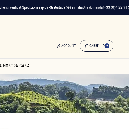
erificati
Spedizione rapida -
Gratuita
da 59€ in Italia
Una domanda?
+33 (0)4 22 91 35 75
ACCOUNT
CARRELLO
0
0
Articolo(i)
A NOSTRA CASA
-
0,00 €
Il
Mio
Carrello