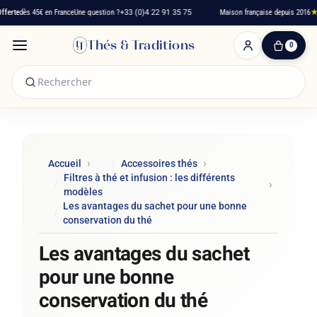
rte
dès 45€ en France
Une question ?
+33 (0)4 22 91 35 75
Maison française depuis 2016
★★
Thés & Traditions
0
0
produit(s)
-
0,00 €
Mon
panier
Accueil
Accessoires thés
Filtres à thé et infusion : les différents
modèles
Les avantages du sachet pour une bonne
conservation du thé
Les avantages du sachet
pour une bonne
conservation du thé