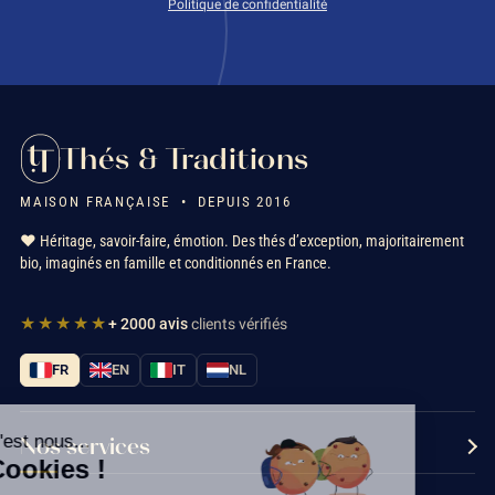
Politique de confidentialité
Thés & Traditions
MAISON FRANÇAISE • DEPUIS 2016
❤️ Héritage, savoir-faire, émotion. Des thés d’exception, majoritairement
bio, imaginés en famille et conditionnés en France.
★★★★★
+ 2000 avis
clients vérifiés
FR
EN
IT
NL
Salut c'est nous...
Nos services
les Cookies !