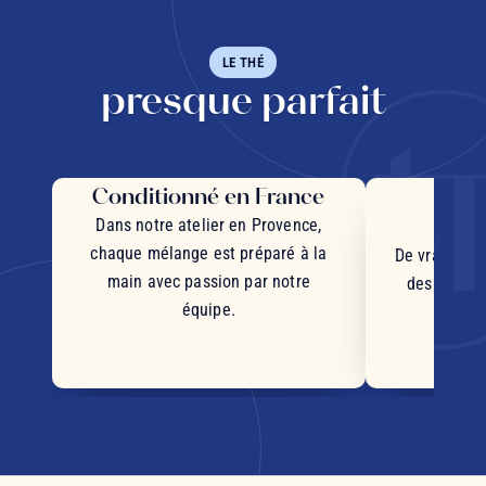
LE THÉ
presque parfait
Conditionné en France
Des 
d'
Dans notre atelier en Provence,
chaque mélange est préparé à la
De vrais mor
main avec passion par notre
des plantes
équipe.
d'orig
s