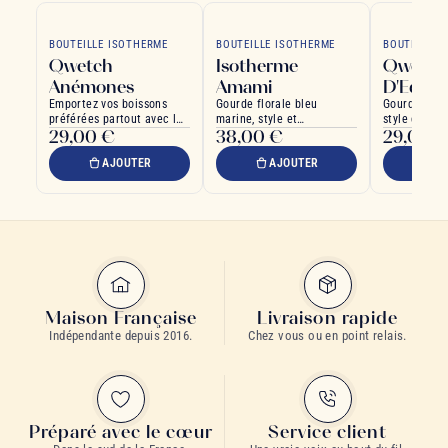
BOUTEILLE ISOTHERME
BOUTEILLE ISOTHERME
BOUTEILLE 
Qwetch
Isotherme
Qwetch
Anémones
Amami
D'Eden
Emportez vos boissons
Gourde florale bleu
Gourde isoth
préférées partout avec la
marine, style et
style et pe
29,00 €
38,00 €
29,00 
gourde isotherme Qwetch
performance thermique
quotidien
AJOUTER
AJOUTER
A
Maison Française
Livraison rapide
Indépendante depuis 2016.
Chez vous ou en point relais.
Préparé avec le cœur
Service client