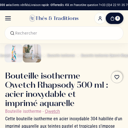
0 avis
clients vérifiés
Livraison rapide -
Offerte
dès 45€ en France
Une question ?
+33 (0)4 22 91 35 75
Thés & Traditions
0
0
produit(s)
-
0,00 €
Mon
panier
Accueil
Accessoires Thés
Bouteille Isotherme
Bouteille Isotherme Qwetch Rha
Bouteille isotherme
favorite_border
Qwetch Rhapsody 500 ml :
acier inoxydable et
imprimé aquarelle
Bouteille isotherme
-
Qwetch
Cette bouteille isotherme en acier inoxydable 304 habillée d'un
imprimé aquarelle aux teintes pastel et tropicales s'impose