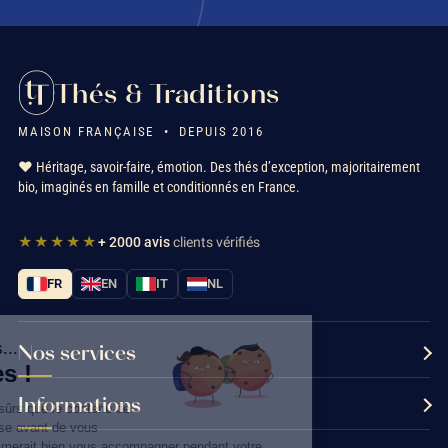
Thés & Traditions
MAISON FRANÇAISE • DEPUIS 2016
❤️ Héritage, savoir-faire, émotion. Des thés d’exception, majoritairement
bio, imaginés en famille et conditionnés en France.
★★★★★
+ 2000 avis
clients vérifiés
FR
EN
IT
NL
Salut c'est nous...
Nos services
les Cookies !
Informations
On a attendu d'être sûrs que le contenu de
ce site vous intéresse avant de vous
déranger, mais on aimerait bien vous accompagner pendant votre