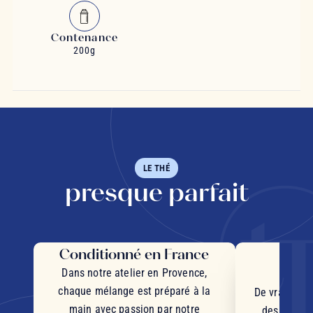
Contenance
200g
LE THÉ
presque parfait
Conditionné en France
Des 
d'
Dans notre atelier en Provence,
chaque mélange est préparé à la
De vrais mor
main avec passion par notre
des plantes