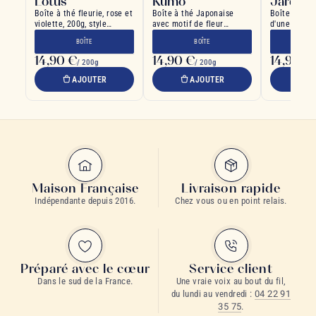
Lotus
Kumo
Jardin 
Boîte à thé fleurie, rose et
Boîte à thé Japonaise
Boîte à thé 
violette, 200g, style
avec motif de fleur
d'une conte
japonais
bambou et nuage
grammes
BOÎTE
BOÎTE
B
14,90 €
14,90 €
14,90 €
/ 200g
/ 200g
AJOUTER
AJOUTER
A
Maison Française
Livraison rapide
Indépendante depuis 2016.
Chez vous ou en point relais.
Préparé avec le cœur
Service client
Dans le sud de la France.
Une vraie voix au bout du fil,
du lundi au vendredi :
04 22 91
35 75
.