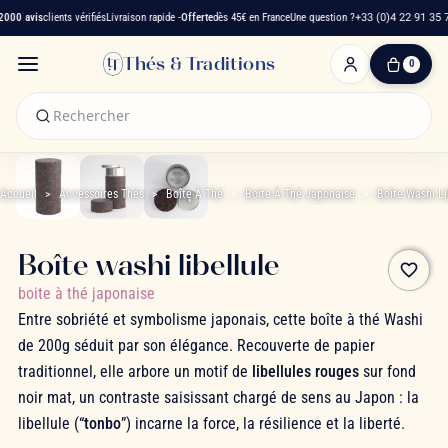
000 avis
clients vérifiés
Livraison rapide -
Offerte
dès 45€ en France
Une question ?
+33 (0)4 22 91 35 7
Thés & Traditions
0
0
produit(s)
-
0,00 €
Mon
panier
Accueil
Accessoires Thés
Boîte À Thé
Boite À Thé Japonaise
Boîte Washi Li
Boîte washi libellule
favorite_border
boite à thé japonaise
Entre sobriété et symbolisme japonais, cette boîte à thé Washi
de 200g séduit par son élégance. Recouverte de papier
traditionnel, elle arbore un motif de
libellules rouges
sur fond
noir mat, un contraste saisissant chargé de sens au Japon : la
libellule (“
tonbo
”) incarne la force, la résilience et la liberté.