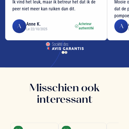
Ik vind het leuk, maar ik betreur het dat ik de
Mooie o
peer niet meer kan ruiken dan dit.
dat de 
pompo
Anne K.
Acheteur
A
A
authentifié
Le 22/10/2025
Misschien ook
interessant