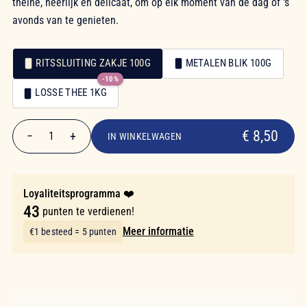
theïne, heerlijk en delicaat, om op elk moment van de dag of 's
avonds van te genieten.
RITSSLUITING ZAKJE 100G
METALEN BLIK 100G
-10%
Verpakking
LOSSE THEE 1KG
Verpakking
€ 8,50
€ 8,50
−
+
1
IN WINKELWAGEN
Aantal
Loyaliteitsprogramma ❤️
43
punten te verdienen!
Meer informatie
€1 besteed = 5 punten