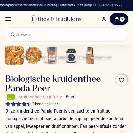
lingen
geverifieerde klanten
Snelle levering -
Gratis
vanaf €59
Een vraag?
+33 (0)4 22 91 35 75
F
Thés & Traditions
0
0
artikelen
-
€ 0,00
Winkelwagen
Home
Kruidenthee En Infusie
Kruidenthee Panda Peer
Biologische kruidenthee
favorite_border
Panda Peer
Kruidenthee en infusie
- Peer
2 beoordelingen
Onze
kruidenthee Panda Peer
is een zachte en fruitige
biologische peer-infusie, waarbij de sappige
peer
de zoetheid
van appel, kweepeer en druif ontmoet. Een
peer-infusie
zonder