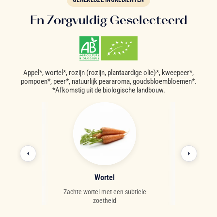
En Zorgvuldig Geselecteerd
Appel*, wortel*, rozijn (rozijn, plantaardige olie)*, kweepeer*,
pompoen*, peer*, natuurlijk peararoma, goudsbloembloemen*.
*Afkomstig uit de biologische landbouw.
bloem
Wortel
Po
 zoetheid met
Zachte wortel met een subtiele
Milde, lich
 glans
zoetheid