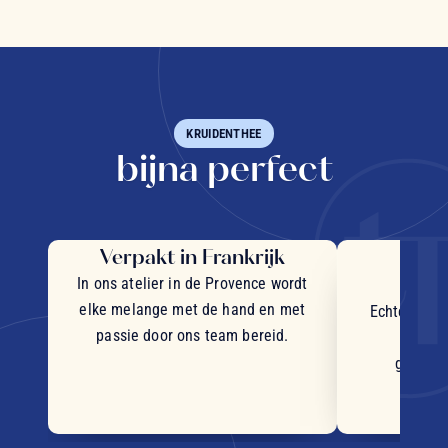
KRUIDENTHEE
bijna perfect
Verpakt in Frankrijk
Uit
in
In ons atelier in de Provence wordt
elke melange met de hand en met
Echte stukj
passie door ons team bereid.
plant
geselec