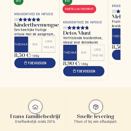
BIO
BIO
KRUIDENTHE
HARTELIJK FAVORIET
(2)
KRUIDENTHEE EN INFUSIE
Melba-P
(6)
Fruitige en 
KRUIDENTHEE EN INFUSIE
Kindertheemengsel
kruidenthee
(6)
Een heerlijke fruitige
noten van pe
Detox Munt
infusie met de aangename
THEEZAKJE
Verfristende kruidenthee,
smaak van aardbei en
LOSSE
ideaal voor detoxkuren
sinaasappel
THEEZAKJE
BLIK
8,50 €
THEE 1KG
/ 
LOSSE
THEEZAKJE
BLIK
8,50 €
TO
/ 100g
THEE 1KG
8,90 €
TOEVOEGEN
/ 100g
TOEVOEGEN
Frans familiebedrijf
Snelle levering
Onafhankelijk sinds 2016.
Thuis of bij een afhaalpunt.