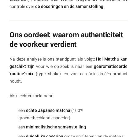
controle over
de doseringen en de samenstelling
.
Ons oordeel: waarom authenticiteit
de voorkeur verdient
Na deze analyse is ons standpunt als volgt:
Hai Matcha kan
geschikt zijn
voor wie op zoek is naar een
gearomatiseerde
'routine'-mix
(type shake) en van een 'alles-in-één'-product
houdt.
Als u echter zoekt naar:
een
echte Japanse matcha
(100%
groenetheeblaadjespoeder)
een
minimalistische samenstelling
een
duidelijke dosering
om te profiteren van de matcha