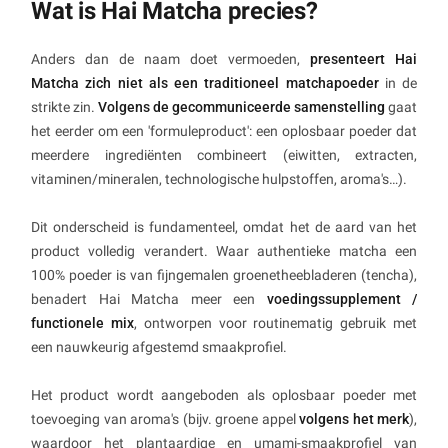
Wat is Hai Matcha precies?
Anders dan de naam doet vermoeden,
presenteert Hai
Matcha zich niet als een traditioneel matchapoeder
in de
strikte zin.
Volgens de gecommuniceerde samenstelling
gaat
het eerder om een 'formuleproduct': een oplosbaar poeder dat
meerdere ingrediënten combineert (eiwitten, extracten,
vitaminen/mineralen, technologische hulpstoffen, aroma's…).
Dit onderscheid is fundamenteel, omdat het de aard van het
product volledig verandert. Waar authentieke matcha een
100% poeder is van fijngemalen groenetheebladeren (tencha),
benadert Hai Matcha meer een
voedingssupplement /
functionele mix
, ontworpen voor routinematig gebruik met
een nauwkeurig afgestemd smaakprofiel.
Het product wordt aangeboden als oplosbaar poeder met
toevoeging van aroma's (bijv. groene appel
volgens het merk
),
waardoor het plantaardige en umami-smaakprofiel van