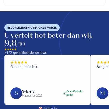
BEOORDELINGEN OVER ONZE WINKEL
U vertelt het beter dan wij.
9,8
/10
2172
geverifieerde reviews
Goede producten.
Aangen
Sylvie S.
Geverifieerde
S
M
koper
9 augustus 2026