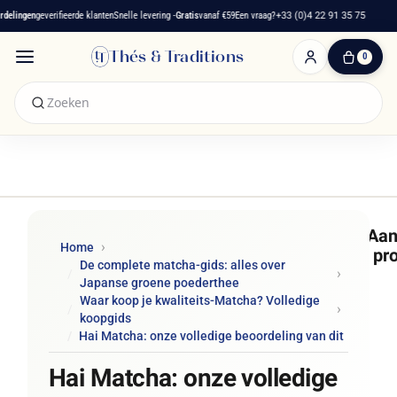
gen
geverifieerde klanten
Snelle levering -
Gratis
vanaf €59
Een vraag?
+33 (0)4 22 91 35 75
Frans
Thés & Traditions
0
0
artikelen
-
€ 0,00
Winkelwagen
Aan
🛍️
Home
pr
De complete matcha-gids: alles over
Japanse groene poederthee
Waar koop je kwaliteits-Matcha? Volledige
koopgids
Hai Matcha: onze volledige beoordeling van dit
Hai Matcha: onze volledige