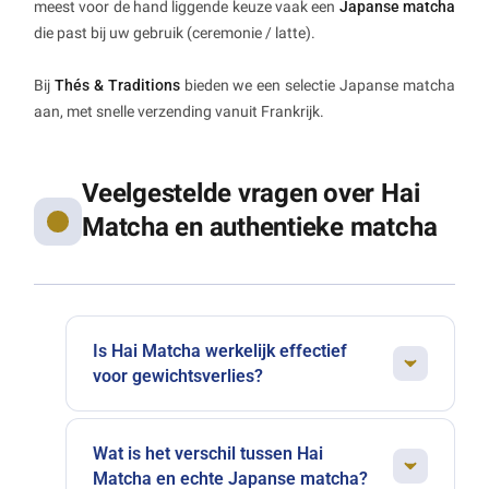
meest voor de hand liggende keuze vaak een
Japanse matcha
die past bij uw gebruik (ceremonie / latte).
Bij
Thés & Traditions
bieden we een selectie Japanse matcha
aan, met snelle verzending vanuit Frankrijk.
Veelgestelde vragen over Hai
Matcha en authentieke matcha
Is Hai Matcha werkelijk effectief
voor gewichtsverlies?
Zoals bij veel 'afslank'-producten hangt de
effectiviteit af van de bredere context (voeding,
Wat is het verschil tussen Hai
beweging, regelmaat). Als de formule eiwitten
Matcha en echte Japanse matcha?