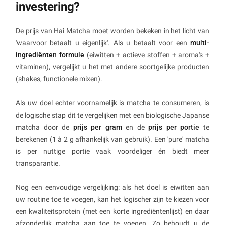
investering?
De prijs van Hai Matcha moet worden bekeken in het licht van
'waarvoor betaalt u eigenlijk'. Als u betaalt voor een
multi-
ingrediënten formule
(eiwitten + actieve stoffen + aroma's +
vitaminen), vergelijkt u het met andere soortgelijke producten
(shakes, functionele mixen).
Als uw doel echter voornamelijk is matcha te consumeren, is
de logische stap dit te vergelijken met een biologische Japanse
matcha door de
prijs per gram
en de
prijs per portie
te
berekenen (1 à 2 g afhankelijk van gebruik). Een 'pure' matcha
is per nuttige portie vaak voordeliger én biedt meer
transparantie.
Nog een eenvoudige vergelijking: als het doel is eiwitten aan
uw routine toe te voegen, kan het logischer zijn te kiezen voor
een kwaliteitsprotein (met een korte ingrediëntenlijst) en daar
afzonderlijk matcha aan toe te voegen. Zo behoudt u de