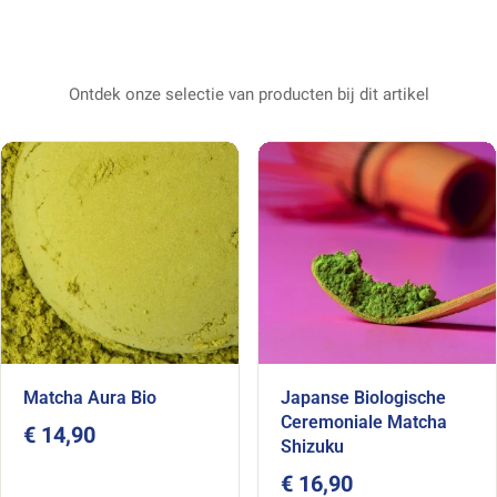
indicatief en kan wijzigen; raadpleeg altijd het etiket
en de officiële merkgegevens op het moment van
aankoop. Welzijnsinformatie vervangt geen
medisch advies.
Ontdek onze selectie van producten bij dit artikel
Zin om de garde te pakken ? Ontdek
onze
biologische matcha
en vind degene die bij u
past.
Matcha Aura Bio
Japanse Biologische
Ceremoniale Matcha
€ 14,90
Shizuku
€ 16,90