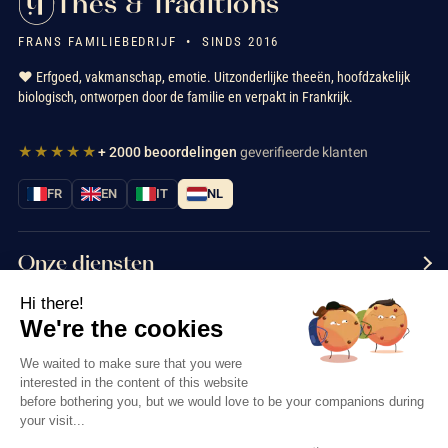
Thés & Traditions
FRANS FAMILIEBEDRIJF • SINDS 2016
❤️ Erfgoed, vakmanschap, emotie. Uitzonderlijke theeën, hoofdzakelijk
biologisch, ontworpen door de familie en verpakt in Frankrijk.
★★★★★
+ 2000 beoordelingen
geverifieerde klanten
FR
EN
IT
NL
Onze diensten
Hi there!
Informatie
We're the cookies
Neem contact met ons op
We waited to make sure that you were
interested in the content of this website
before bothering you, but we would love to be your companions during
your visit...