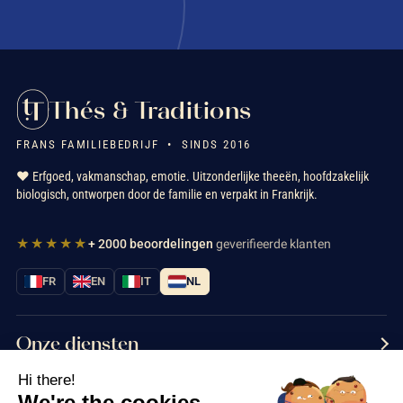
Thés & Traditions
FRANS FAMILIEBEDRIJF • SINDS 2016
❤️ Erfgoed, vakmanschap, emotie. Uitzonderlijke theeën, hoofdzakelijk
biologisch, ontworpen door de familie en verpakt in Frankrijk.
★★★★★
+ 2000 beoordelingen
geverifieerde klanten
FR
EN
IT
NL
Onze diensten
Hi there!
Informatie
We're the cookies