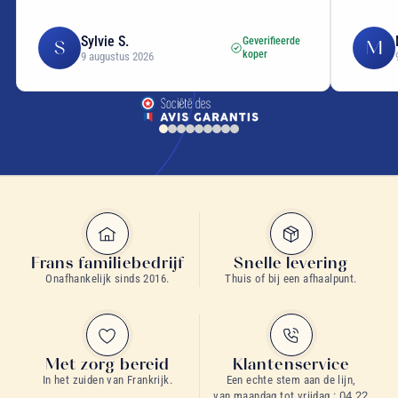
Sylvie S.
Geverifieerde
S
M
koper
9 augustus 2026
Frans familiebedrijf
Snelle levering
Onafhankelijk sinds 2016.
Thuis of bij een afhaalpunt.
Met zorg bereid
Klantenservice
In het zuiden van Frankrijk.
Een echte stem aan de lijn,
van maandag tot vrijdag :
04 22