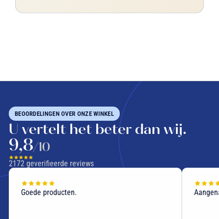
BEOORDELINGEN OVER ONZE WINKEL
U vertelt het beter dan wij.
9,8
/10
2172
geverifieerde reviews
Goede producten.
Aangen