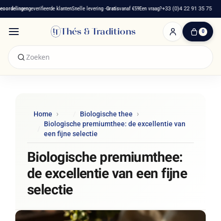
rdelingen
geverifieerde klanten
Snelle levering -
Gratis
vanaf €59
Een vraag?
+33 (0)4 22 91 35 75
Thés & Traditions
0
0
artikelen
-
€ 0,00
Winkelwagen
Home
Biologische thee
Biologische premiumthee: de excellentie van
een fijne selectie
Biologische premiumthee:
de excellentie van een fijne
selectie