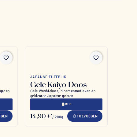
favorite_border
favorite_border
JAPANSE THEEBLIK
Gele Kaiyo Doos
 groen
Gele Washi-doos, bloemenmotieven en
gekleurde Japanse golven
BLIK
14,90 €
EGEN
TOEVOEGEN
/ 200g