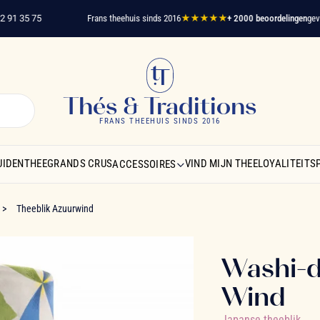
 35 75
Frans theehuis sinds 2016
★★★★★
+ 2000 beoordelingen
geverifi
Thés & Traditions
FRANS THEEHUIS SINDS 2016
UIDENTHEE
GRANDS CRUS
VIND MIJN THEE
LOYALITEIT
ACCESSOIRES
Theeblik Azuurwind
Washi-
Wind
Japanse theeblik