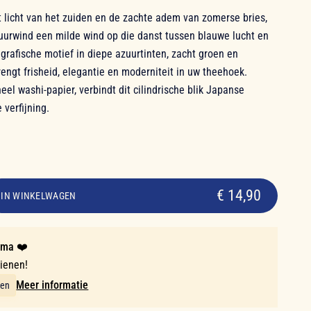
t licht van het zuiden en de zachte adem van zomerse bries,
zuurwind een milde wind op die danst tussen blauwe lucht en
grafische motief in diepe azuurtinten, zacht groen en
engt frisheid, elegantie en moderniteit in uw theehoek.
eel washi-papier, verbindt dit cilindrische blik Japanse
 verfijning.
€ 14,90
IN WINKELWAGEN
mma ❤️
dienen!
Meer informatie
ten