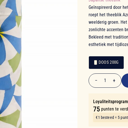
Geïnspireerd door he
roept het theeblik A
weelderig groen. Het 
zonlichte accenten br
Bekleed met tradition
esthetiek met tijdloze
DOOS 200G
€ 14,90
Verpakking
Verpakking
−
+
1
Aantal
Loyaliteitsprogra
75
punten te ver
€1 besteed = 5 pun