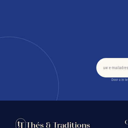
Door u in t
O
Thés & Traditions