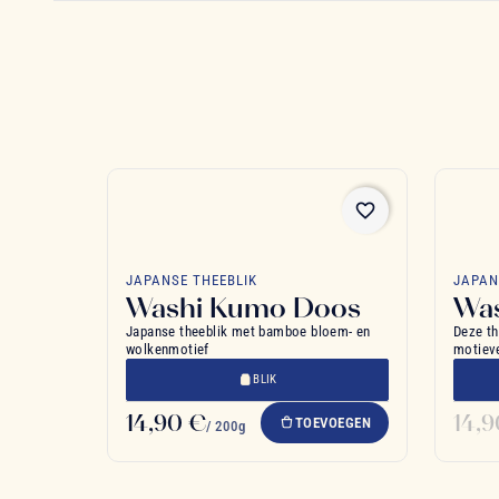
favorite_border
JAPANSE THEEBLIK
JAPAN
Washi Kumo Doos
Was
Japanse theeblik met bamboe bloem- en
Deze th
wolkenmotief
motieve
BLIK
14,90 €
14,
TOEVOEGEN
/ 200g