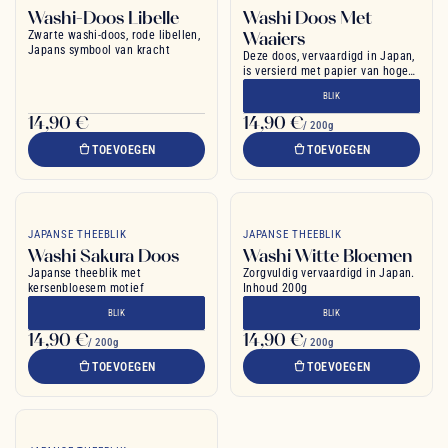
Washi-Doos Libelle
Washi Doos Met
Zwarte washi-doos, rode libellen,
Waaiers
Japans symbool van kracht
Deze doos, vervaardigd in Japan,
is versierd met papier van hoge
kwaliteit Washi
BLIK
14,90 €
14,90 €
/ 200g
TOEVOEGEN
TOEVOEGEN
JAPANSE THEEBLIK
JAPANSE THEEBLIK
Washi Sakura Doos
Washi Witte Bloemen
Japanse theeblik met
Zorgvuldig vervaardigd in Japan.
kersenbloesem motief
Inhoud 200g
BLIK
BLIK
14,90 €
14,90 €
/ 200g
/ 200g
TOEVOEGEN
TOEVOEGEN