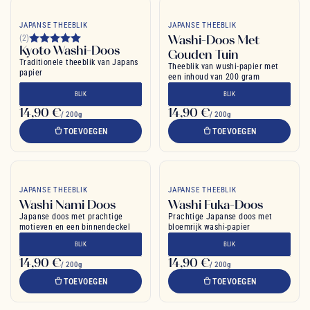
JAPANSE THEEBLIK
JAPANSE THEEBLIK
Washi-Doos Met
(2)
Kyoto Washi-Doos
Gouden Tuin
Traditionele theeblik van Japans
Theeblik van wushi-papier met
papier
een inhoud van 200 gram
BLIK
BLIK
14,90 €
14,90 €
/ 200g
/ 200g
TOEVOEGEN
TOEVOEGEN
JAPANSE THEEBLIK
JAPANSE THEEBLIK
Washi Nami Doos
Washi Fuka-Doos
Japanse doos met prachtige
Prachtige Japanse doos met
motieven en een binnendeckel
bloemrijk washi-papier
BLIK
BLIK
14,90 €
14,90 €
/ 200g
/ 200g
TOEVOEGEN
TOEVOEGEN