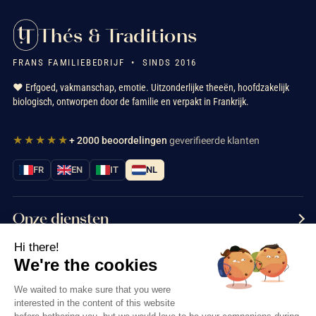
Thés & Traditions
FRANS FAMILIEBEDRIJF • SINDS 2016
❤️ Erfgoed, vakmanschap, emotie. Uitzonderlijke theeën, hoofdzakelijk
thee
biologisch, ontworpen door de familie en verpakt in Frankrijk.
★★★★★
+ 2000 beoordelingen
geverifieerde klanten
FR
EN
IT
NL
Motieven en kleuren
Onze diensten
Hi there!
Informatie
We're the cookies
Neem contact met ons op
We waited to make sure that you were
interested in the content of this website