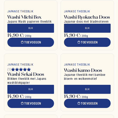
JAPANSE THEEBLIK
JAPANSE THEEBLIK
Washi Michi Box
Washi Ryokucha Doos
Japans Washi papieren theeblik
Japanse doos met bladmotieven
BLIK
BLIK
14,90 €
14,90 €
/ 200g
/ 200g
TOEVOEGEN
TOEVOEGEN
JAPANSE THEEBLIK
JAPANSE THEEBLIK
Washi Kumo Doos
(1)
Washi Sekai Doos
Japanse theeblik met bamboe
Blikken theeblik met Japans
bloem- en wolkenmotief
washiblokpapier
BLIK
BLIK
14,90 €
14,90 €
/ 200g
/ 200g
TOEVOEGEN
TOEVOEGEN