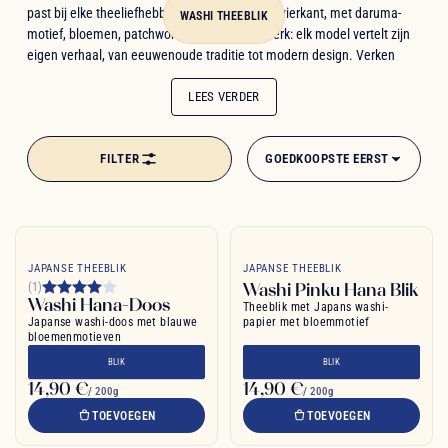
past bij elke theeliefhebber. Cilindervormig of vierkant, met daruma-
WASHI THEEBLIK
motief, bloemen, patchwork of yosegi-inlegwerk: elk model vertelt zijn
eigen verhaal, van eeuwenoude traditie tot modern design. Verken
onze collectie, kies uit ons gevarieerde aanbod en laat u verleiden door
de Japanse elegantie en traditie, om te geven of uzelf te verwennen.
LEES VERDER
FILTER
GOEDKOOPSTE EERST
JAPANSE THEEBLIK
JAPANSE THEEBLIK
Washi Pinku Hana Blik
(1)
Washi Hana-Doos
Theeblik met Japans washi-
Japanse washi-doos met blauwe
papier met bloemmotief
bloemenmotieven
BLIK
BLIK
14,90 €
14,90 €
/ 200g
/ 200g
TOEVOEGEN
TOEVOEGEN