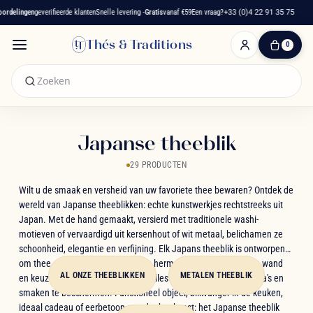
delingen
geverifieerde klanten
Snelle levering -
Gratis
vanaf €59
Een vraag?
+33 (0)4 22 91 35 75
Thés & Traditions
0
0
artikelen
-
€ 0,00
Winkelwagen
Japanse theeblik
29 PRODUCTEN
Wilt u de smaak en versheid van uw favoriete thee bewaren? Ontdek de
wereld van Japanse theeblikken: echte kunstwerkjes rechtstreeks uit
Japan. Met de hand gemaakt, versierd met traditionele washi-
motieven of vervaardigd uit kersenhout of wit metaal, belichamen ze
schoonheid, elegantie en verfijning. Elk Japans theeblik is ontworpen
om thee optimaal te bewaren: een hermetisch deksel, dubbele wand
AL ONZE THEEBLIKKEN
METALEN THEEBLIK
en keuze uit verschillende maten, alles is erop gericht om aroma's en
smaken te beschermen. Functioneel object, blikvanger in de keuken,
ideaal cadeau of eerbetoon aan de theekunst: het Japanse theeblik