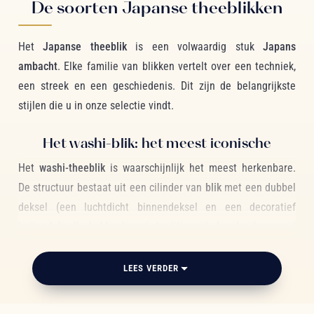
De soorten Japanse theeblikken
Het
Japanse theeblik
is een volwaardig stuk
Japans
ambacht
. Elke familie van blikken vertelt over een techniek,
een streek en een geschiedenis. Dit zijn de belangrijkste
stijlen die u in onze selectie vindt.
Het washi-blik: het meest iconische
Het
washi-theeblik
is waarschijnlijk het meest herkenbare.
De structuur bestaat uit een cilinder van
blik
met een dubbel
deksel (een luchtdicht binnendeksel en een decoratief
buitendeksel), bekleed met traditioneel, handgedecoreerd
washi-papier
. De
traditionele motieven
zijn floraal,
geometrisch, dierlijk of geïnspireerd op landschappen.
LEES VERDER
Het metalen theeblik: de strakke versie