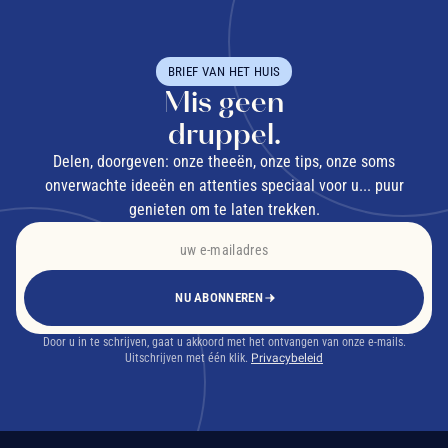
temperatuurschommelingen
Behoud van aroma's
: Behoudt de authentieke smaak van
BRIEF VAN HET HUIS
uw
Japanse thee
Mis geen
druppel.
doeltreffend te bewaren
Delen, doorgeven: onze theeën, onze tips, onze soms
onverwachte ideeën en attenties speciaal voor u... puur
genieten om te laten trekken.
Japans theeblik
NU ABONNEREN
persoonlijke criteria
Door u in te schrijven, gaat u akkoord met het ontvangen van onze e-mails.
Uitschrijven met één klik.
Privacybeleid
maat van het blik