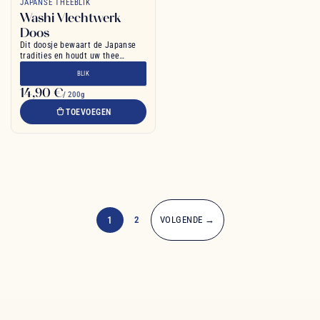
JAPANSE THEEBLIK
Washi Vlechtwerk
Doos
Dit doosje bewaart de Japanse
tradities en houdt uw thee
perfect vers
BLIK
14,90 €
/ 200g
TOEVOEGEN
1
2
VOLGENDE →