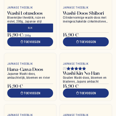
JAPANSE THEEBLIK
JAPANSE THEEBLIK
Washi Lotusdoos
Washi-Doos Shibori
Bloemrijke theeblik, roze en
Cilindervormige washi-doos met
violet, 200g, Japanse stijl
ineingeschakelde cirkelmotieven,
zwart-wit Japans design
BLIK
14,90 €
14,90 €
/ 200g
TOEVOEGEN
TOEVOEGEN
JAPANSE THEEBLIK
JAPANSE THEEBLIK
Hana-Gawa Doos
(1)
Washi Kin No Han
Japanse Washi-doos,
ambachtelijk, bloemen en rivier
Gouden Washi-doos, bloemen en
bladeren, Japans ambacht
14,90 €
14,90 €
TOEVOEGEN
TOEVOEGEN
JAPANSE THEEBLIK
JAPANSE THEEBLIK