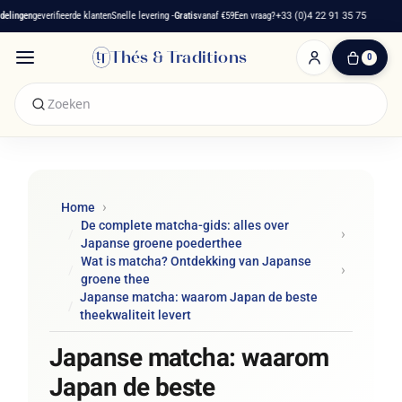
gen
geverifieerde klanten
Snelle levering -
Gratis
vanaf €59
Een vraag?
+33 (0)4 22 91 35 75
Frans
Thés & Traditions
0
0
artikelen
-
€ 0,00
Winkelwagen
Home
De complete matcha-gids: alles over
Japanse groene poederthee
Wat is matcha? Ontdekking van Japanse
groene thee
Japanse matcha: waarom Japan de beste
theekwaliteit levert
Japanse matcha: waarom
Japan de beste