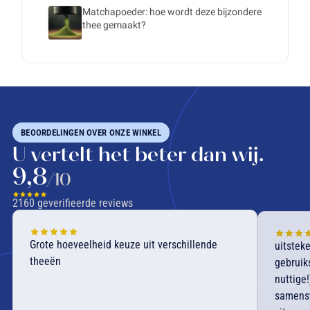
Matchapoeder: hoe wordt deze bijzondere
thee gemaakt?
BEOORDELINGEN OVER ONZE WINKEL
U vertelt het beter dan wij.
9,8
/10
2160
geverifieerde reviews
Grote hoeveelheid keuze uit verschillende
uitstek
theeën
gebruik
nuttige
samenst