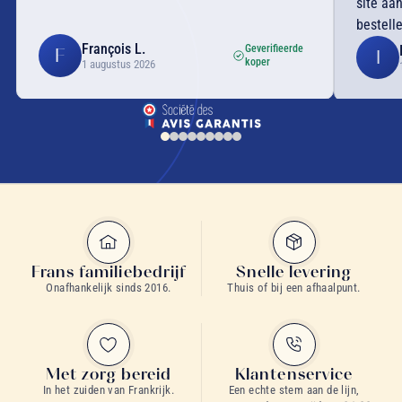
site aan
bestell
François L.
Geverifieerde
F
I
koper
1 augustus 2026
Frans familiebedrijf
Snelle levering
Onafhankelijk sinds 2016.
Thuis of bij een afhaalpunt.
Met zorg bereid
Klantenservice
In het zuiden van Frankrijk.
Een echte stem aan de lijn,