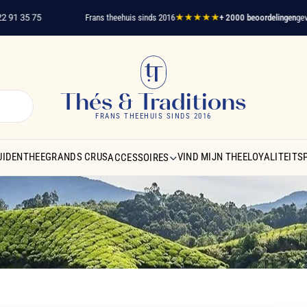
5 75
Frans theehuis sinds 2016
★★★★★
+ 2000 beoordelingen
geverifiee
Thés & Traditions
FRANS THEEHUIS SINDS 2016
UIDENTHEE
GRANDS CRUS
VIND MIJN THEE
LOYALITEIT
ACCESSOIRES