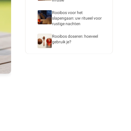
infusie
Rooibos voor het
slapengaan: uw ritueel voor
rustige nachten
Rooibos doseren: hoeveel
gebruik je?
Ideale temperatuur voor
rooibos zetten: de complete
gids
Rooibos latte: een romige,
verwarmende drank
Koude rooibos: het perfecte
recept voor een verfrissende
Infuser voor rooibos: welk
accessoire kiest u?