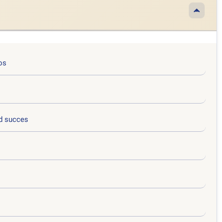
os
d succes