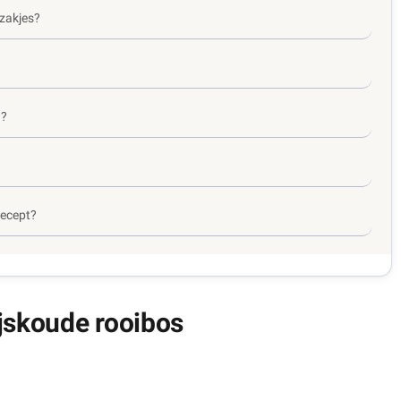
ezakjes?
n?
?
recept?
ijskoude rooibos