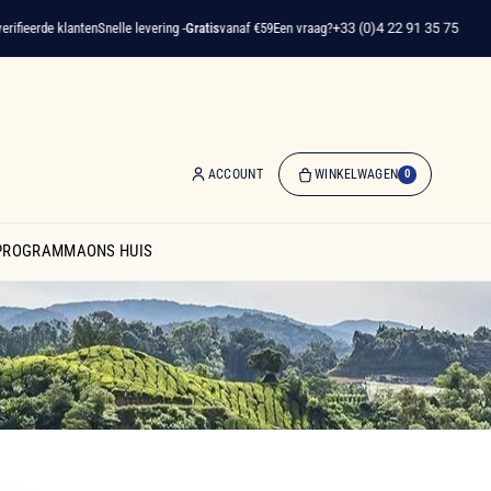
rde klanten
Snelle levering -
Gratis
vanaf €59
Een vraag?
+33 (0)4 22 91 35 75
ACCOUNT
WINKELWAGEN
0
0
artikelen
SPROGRAMMA
ONS HUIS
-
€ 0,00
Winkelwagen