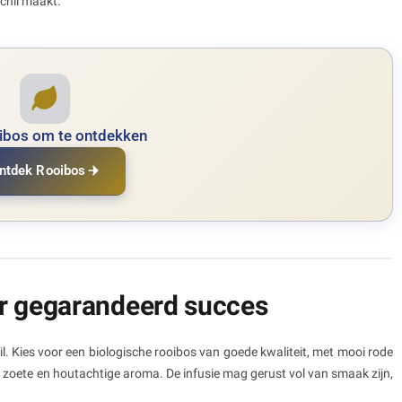
schil maakt.
oibos om te ontdekken
ntdek Rooibos
or gegarandeerd succes
il. Kies voor een biologische rooibos van goede kwaliteit, met mooi rode
 zoete en houtachtige aroma. De infusie mag gerust vol van smaak zijn,