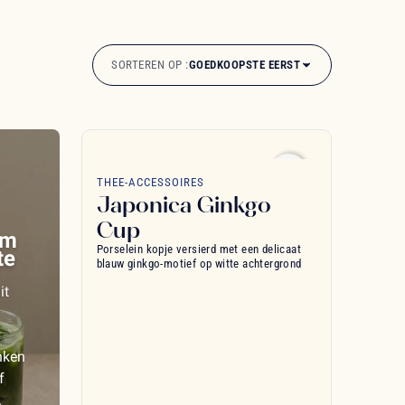
SORTEREN OP :
GOEDKOOPSTE EERST
favorite_border
THEE-ACCESSOIRES
Japonica Ginkgo
Cup
om
Porselein kopje versierd met een delicaat
te
blauw ginkgo-motief op witte achtergrond
it
nken
f
.