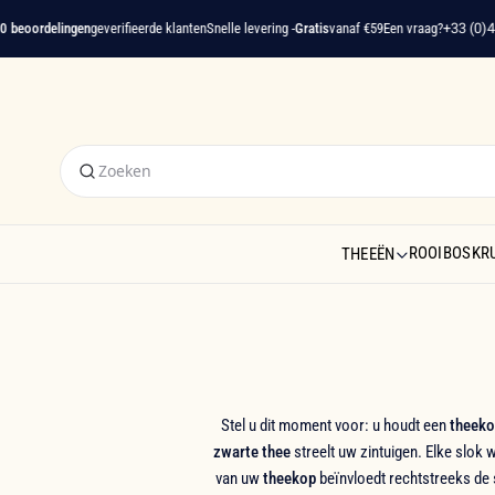
rdelingen
geverifieerde klanten
Snelle levering -
Gratis
vanaf €59
Een vraag?
+33 (0)4 22 91
ROOIBOS
KR
THEEËN
Stel u dit moment voor: u houdt een
theeko
zwarte thee
streelt uw zintuigen. Elke slok 
van uw
theekop
beïnvloedt rechtstreeks de 