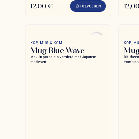
12,00 €
12,0
TOEVOEGEN
favorite_border
KOP, MUG & KOM
KOP, M
Mug Blue Wave
Mug
Mok in porselein versierd met Japanse
Dit thee
motieven
combinee