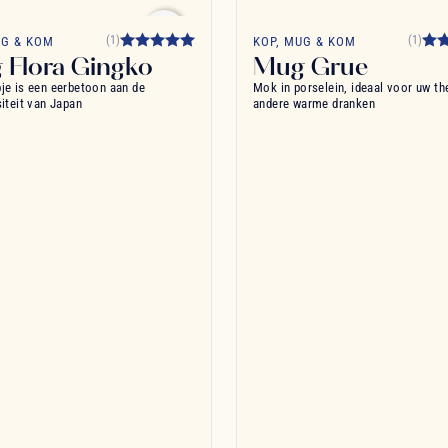
favorite_border
(1)
(1)
UG & KOM
KOP, MUG & KOM
 Flora Gingko
Mug Grue
je is een eerbetoon aan de
Mok in porselein, ideaal voor uw th
siteit van Japan
andere warme dranken