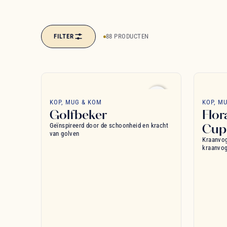
FILTER
88 PRODUCTEN
favorite_border
KOP, MUG & KOM
KOP, M
Golfbeker
Flor
Cup
Geïnspireerd door de schoonheid en kracht
van golven
Kraanvog
kraanvog