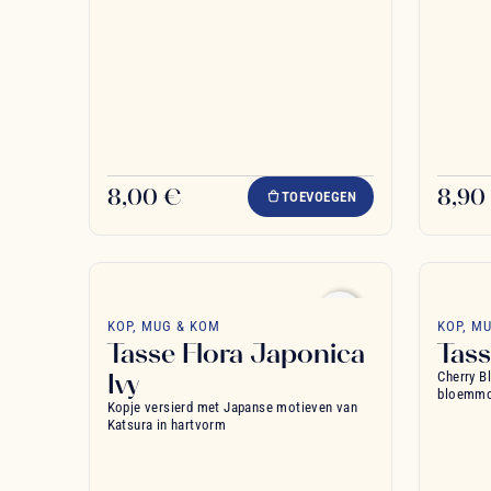
8,00 €
8,90
TOEVOEGEN
favorite_border
KOP, MUG & KOM
KOP, M
Tasse Flora Japonica
Tass
Ivy
Cherry B
bloemmo
Kopje versierd met Japanse motieven van
Katsura in hartvorm