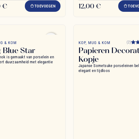
0 €
12,00 €
TOEVOEGEN
TOEV
favorite_border
(2)
UG & KOM
KOP, MUG & KOM
 Blue Star
Papieren Decorat
Kopje
mok is gemaakt van porselein en
rt duurzaamheid met elegantie
Japanse Sometsuke porseleinen bek
elegant en tijdloos