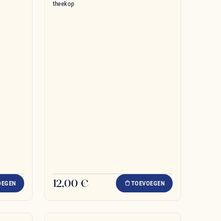
theekop
12,00 €
OEGEN
TOEVOEGEN