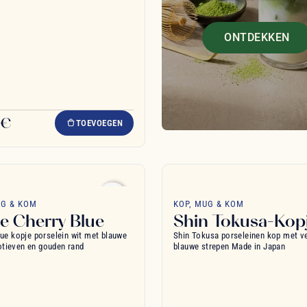
ONTDEKKEN
 €
TOEVOEGEN
favorite_border
UG & KOM
KOP, MUG & KOM
e Cherry Blue
Shin Tokusa-Kop
lue kopje porselein wit met blauwe
Shin Tokusa porseleinen kop met ve
tieven en gouden rand
blauwe strepen Made in Japan