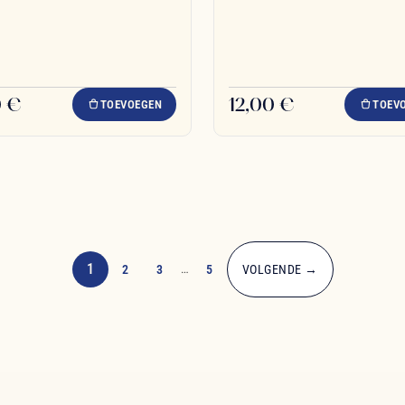
0 €
12,00 €
TOEVOEGEN
TOEV
1
2
3
…
5
VOLGENDE →