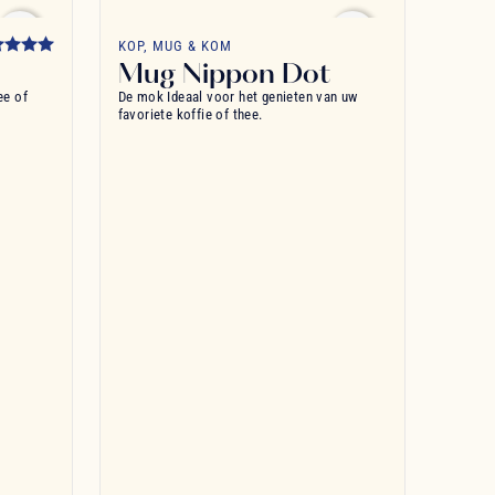
favorite_border
favorite_border
KOP, MUG & KOM
Mug Nippon Dot
ee of
De mok Ideaal voor het genieten van uw
favoriete koffie of thee.