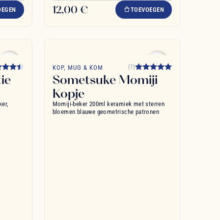
12,00 €
OEGEN
TOEVOEGEN
favorite_border
favorite_border
(1)
KOP, MUG & KOM
ie
Sometsuke Momiji
Kopje
er,
Momiji-beker 200ml keramiek met sterren
bloemen blauwe geometrische patronen