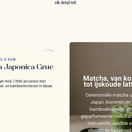
elk detail telt.
favorite_border
UG & KOM
a Japonica Grue
Matcha, van k
el mok 170ml porselein met
tot ijskoude lat
el- en bamboemotieven in blauw
Ceremoniële matcha u
Japan, kommen en
bamboekloppers, en
geparfumeerde melkdra
met vanille, aardbei o
chocolade-hazelnoot