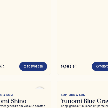
 €
9,90 €
TOEVOEGEN
TOEV
favorite_border
UG & KOM
KOP, MUG & KOM
omi Shino
Yunomi Blue Gra
rfect geschikt om van alle soorten
Kopje gemaakt in Japan uit porsele