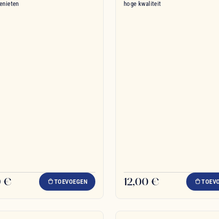
genieten
hoge kwaliteit
0 €
12,00 €
TOEVOEGEN
TOEV