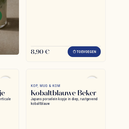
8,90 €
TOEVOEGEN
favorite_border
favorite_border
KOP, MUG & KOM
je
Kobaltblauwe Beker
rticale
Japans porselein kopje in diep, rustgevend
kobaltblauw