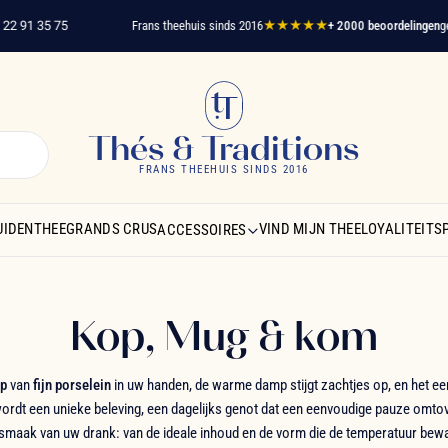
 35 75
Frans theehuis sinds 2016
★★★★★
+ 2000 beoordelingen
geverifi
Thés & Traditions
FRANS THEEHUIS SINDS 2016
UIDENTHEE
GRANDS CRUS
VIND MIJN THEE
LOYALITEIT
ACCESSOIRES
Kop, Mug & kom
p
van
fijn porselein
in uw handen, de warme damp stijgt zachtjes op, en het e
wordt een unieke beleving, een dagelijks genot dat een eenvoudige pauze omtov
smaak van uw drank: van de ideale inhoud en de vorm die de temperatuur bewaa