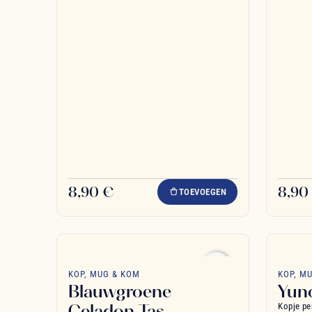
8,90 €
8,90
TOEVOEGEN
favorite_border
KOP, MUG & KOM
KOP, M
Blauwgroene
Yun
Celadon Tas
Kopje pe