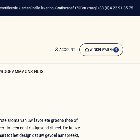
eerde klanten
Snelle levering -
Gratis
vanaf €59
Een vraag?
+33 (0)4 22 91 35 75
ACCOUNT
WINKELWAGEN
0
0
artikelen
SPROGRAMMA
ONS HUIS
-
€ 0,00
Winkelwagen
erste aroma van uw favoriete
groene thee
of
ert tot een echt rustgevend ritueel. De keuze
rt tot het design dat uw gevoel aanspreekt,