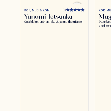
favorite_border
(1)
KOP, MUG & KOM
KOP, M
Yunomi Tetsuaka
Mug
Ontdek het authentieke Japanse theeritueel
Deze kop
biodiver