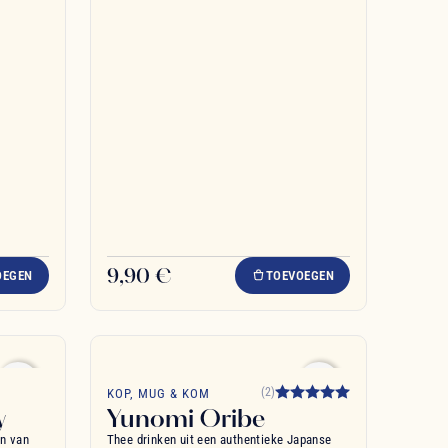
9,90 €
OEGEN
TOEVOEGEN
favorite_border
favorite_border
(2)
KOP, MUG & KOM
y
Yunomi Oribe
in van
Thee drinken uit een authentieke Japanse