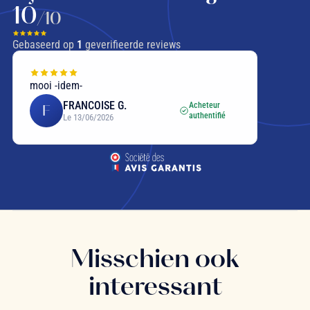
10
/10
Gebaseerd op
1
geverifieerde reviews
mooi -idem-
FRANCOISE G.
Acheteur
F
authentifié
Le 13/06/2026
Misschien ook
interessant