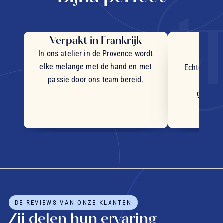
Verpakt in Frankrijk
Uit
in
In ons atelier in de Provence wordt
elke melange met de hand en met
Echte stukj
passie door ons team bereid.
plant
geselec
DE REVIEWS VAN ONZE KLANTEN
Zij delen hun ervaring