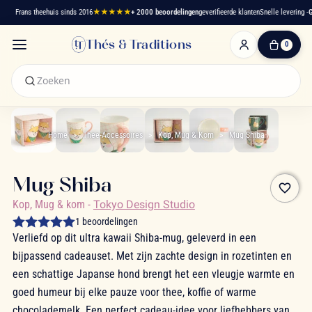
Frans theehuis sinds 2016
★★★★★
+ 2000 beoordelingen
geverifieerde klanten
Snelle levering -
Gr
Thés & Traditions
0
0
artikelen
-
€ 0,00
Winkelwagen
Home
Thee-Accessoires
Kop, Mug & Kom
Mug Shiba
Mug Shiba
favorite_border
Kop, Mug & kom
-
Tokyo Design Studio
1 beoordelingen
Verliefd op dit ultra kawaii Shiba-mug, geleverd in een
bijpassend cadeauset. Met zijn zachte design in rozetinten en
een schattige Japanse hond brengt het een vleugje warmte en
goed humeur bij elke pauze voor thee, koffie of warme
chocolademelk. Een perfect cadeau-idee voor liefhebbers van