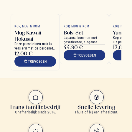
KOP, MUG & KOM
KOP, MUG & KOM
KOP, MUG &
Mug Kawaii
Bols-Set
Yunomi 
Hokusai
Japanse kommen met
Kopje gemaa
gevarieerde, elegante
uit porselei
Deze porseleinen mok is
44,90 €
12,00 €
motieven, perfect voor
kwaliteit
versierd met de beroemde
dagelijks gebruik
12,00 €
Grote Golf van Hokusai
TOEVOEGEN
TO
TOEVOEGEN
Frans familiebedrijf
Snelle levering
Onafhankelijk sinds 2016.
Thuis of bij een afhaalpunt.