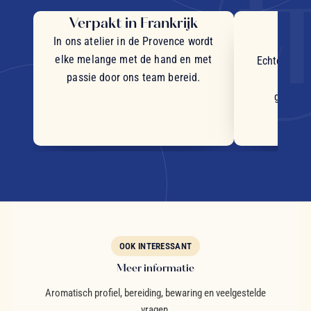
Verpakt in Frankrijk
Uit
in
In ons atelier in de Provence wordt
elke melange met de hand en met
Echte stukj
passie door ons team bereid.
plant
geselec
OOK INTERESSANT
Meer informatie
Aromatisch profiel, bereiding, bewaring en veelgestelde
vragen.