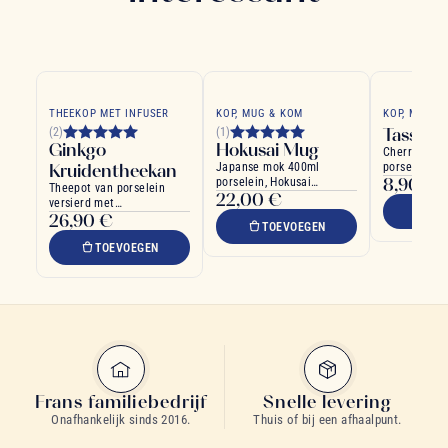
THEEKOP MET INFUSER
KOP, MUG & KOM
KOP, MUG &
Tasse C
(2)
(1)
Ginkgo
Hokusai Mug
Cherry Blue
Kruidentheekan
Japanse mok 400ml
porselein w
8,90 €
porselein, Hokusai
bloemmotie
Theepot van porselein
22,00 €
golfmotief blauw
rand
versierd met
TO
26,90 €
Ginkgobladeren
TOEVOEGEN
TOEVOEGEN
Frans familiebedrijf
Snelle levering
Onafhankelijk sinds 2016.
Thuis of bij een afhaalpunt.