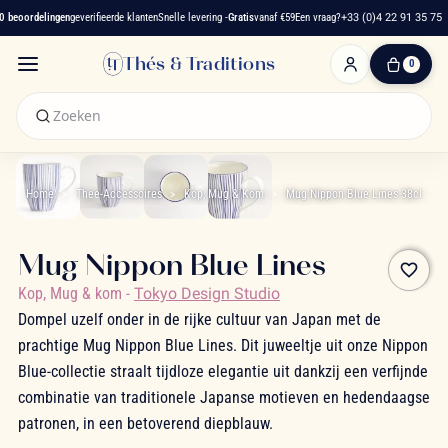
beoordelingen
geverifieerde klanten
Snelle levering -
Gratis
vanaf €59
Een vraag?
+33 (0)4 22 91 35 75
Thés & Traditions
0
0
artikelen
-
€ 0,00
Winkelwagen
Home
Thee-Accessoires
Kop, Mug & Kom
Mug Nippon Blue Lines 38cl
Mug Nippon Blue Lines
favorite_border
Kop, Mug & kom
-
Tokyo Design Studio
Dompel uzelf onder in de rijke cultuur van Japan met de
prachtige Mug Nippon Blue Lines. Dit juweeltje uit onze Nippon
Blue-collectie straalt tijdloze elegantie uit dankzij een verfijnde
combinatie van traditionele Japanse motieven en hedendaagse
patronen, in een betoverend diepblauw.