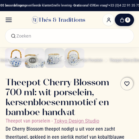
0 beoordelingen
geverifieerde klanten
Snelle levering -
Gratis
vanaf €59
Een vraag?
+33 (0)4 22 91 35 75
Thés & Traditions
0
0
artikelen
-
€ 0,00
Winkelwagen
Home
Thee-Accessoires
Theepot
Theepot Van Porselein
Theepot Cherry Bl
Theepot Cherry Blossom
favorite_border
700 ml: wit porselein,
kersenbloesemmotief en
bamboe handvat
Theepot van porselein
-
Tokyo Design Studio
De Cherry Blossom theepot nodigt u uit voor een zacht
theeritueel, gekleed in een sierlijk motief van kobaltblauwe