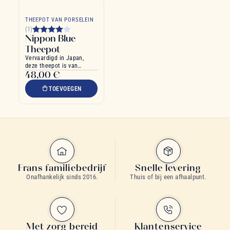
THEEPOT VAN PORSELEIN
(1)
Nippon Blue
Theepot
Vervaardigd in Japan,
deze theepot is van
48,00 €
onberispelijke kwaliteit
TOEVOEGEN
Frans familiebedrijf
Snelle levering
Onafhankelijk sinds 2016.
Thuis of bij een afhaalpunt.
Met zorg bereid
Klantenservice