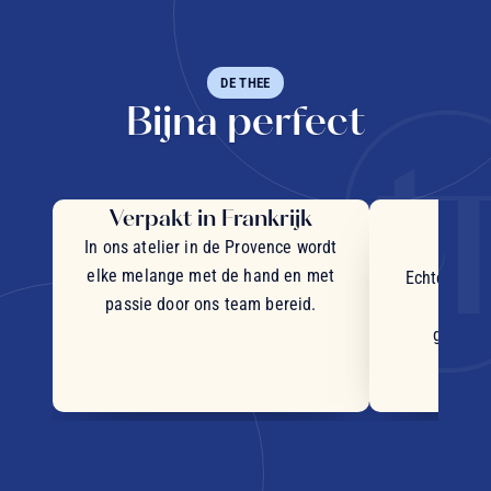
DE THEE
Bijna perfect
Verpakt in Frankrijk
Uit
in
In ons atelier in de Provence wordt
elke melange met de hand en met
Echte stukj
passie door ons team bereid.
plant
geselec