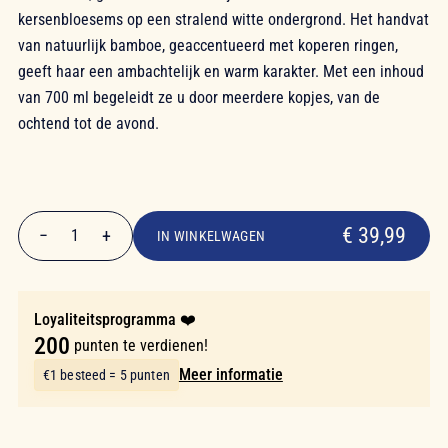
kersenbloesems op een stralend witte ondergrond. Het handvat
van natuurlijk bamboe, geaccentueerd met koperen ringen,
geeft haar een ambachtelijk en warm karakter. Met een inhoud
van 700 ml begeleidt ze u door meerdere kopjes, van de
ochtend tot de avond.
€ 39,99
€ 39,99
−
+
1
IN WINKELWAGEN
Aantal
Loyaliteitsprogramma ❤️
200
punten te verdienen!
Meer informatie
€1 besteed = 5 punten