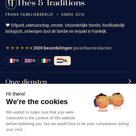
Thés & Traditions
FRANS FAMILIEBEDRIJF • SINDS 2016
❤️ Erfgoed, vakmanschap, emotie. Uitzonderlijke theeën, hoofdzakelijk
biologisch, ontworpen door de familie en verpakt in Frankrijk.
★★★★★
+ 2000 beoordelingen
geverifieerde klanten
FR
EN
IT
NL
Onze diensten
Hi there!
Informatie
We're the cookies
Neem contact met ons op
We waited to make sure that you were
interested in the content of this website
before bothering you, but we would love to be your companions during
your visit...