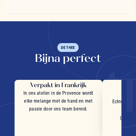
DE THEE
Bijna perfect
Verpakt in Frankrijk
Uit
in
In ons atelier in de Provence wordt
elke melange met de hand en met
Echte stukj
passie door ons team bereid.
plant
geselec