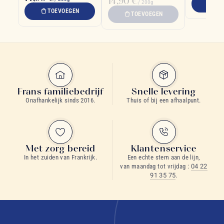
14,90 €
/ 200g
TO
TOEVOEGEN
TOEVOEGEN
Frans familiebedrijf
Snelle levering
Onafhankelijk sinds 2016.
Thuis of bij een afhaalpunt.
Met zorg bereid
Klantenservice
In het zuiden van Frankrijk.
Een echte stem aan de lijn,
van maandag tot vrijdag :
04 22
91 35 75
.