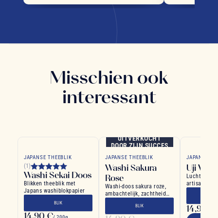
Misschien ook
interessant
UITVERKOCHT
DOOR ZIJN SUCCES
JAPANSE THEEBLIK
JAPANSE THEEBLIK
JAPANSE TH
Washi Sakura
Uji Was
(1)
Washi Sekai Doos
Rose
Luchtdichte
Blikken theeblik met
artisanaal g
Washi-doos sakura roze,
Japans washiblokpapier
bladmotief
ambachtelijk, zachtheid
THE
van de Japanse lente
BLIK
BLIK
14,90 €
14,90 €
/ 200g