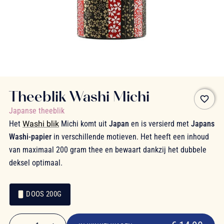
Theeblik Washi Michi
favorite_border
Japanse theeblik
Het
Washi blik
Michi komt uit
Japan
en is versierd met
Japans
Washi-papier
in verschillende motieven. Het heeft een inhoud
van maximaal 200 gram thee en bewaart dankzij het dubbele
deksel optimaal.
DOOS 200G
€ 14,90
Verpakking
Verpakking