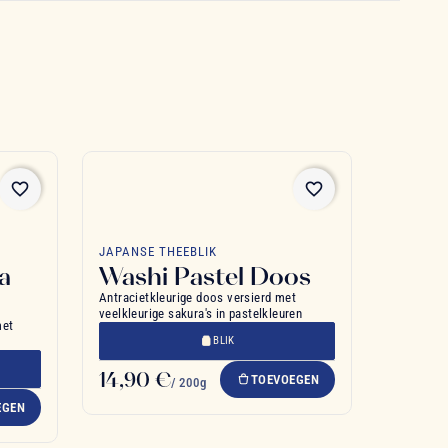
favorite_border
favorite_border
JAPANSE THEEBLIK
a
Washi Pastel Doos
Antracietkleurige doos versierd met
veelkleurige sakura's in pastelkleuren
met
BLIK
14,90 €
TOEVOEGEN
/ 200g
EGEN