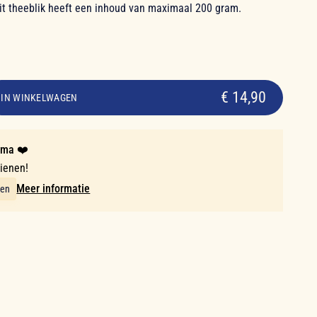
it theeblik heeft een inhoud van maximaal 200 gram.
€ 14,90
IN WINKELWAGEN
mma ❤️
dienen!
Meer informatie
ten