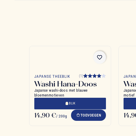
favorite_border
(1)
JAPANSE THEEBLIK
JAPAN
Washi Hana-Doos
Was
Japanse washi-doos met blauwe
Japans
bloemenmotieven
motief
BLIK
14,90 €
14,
TOEVOEGEN
/ 200g