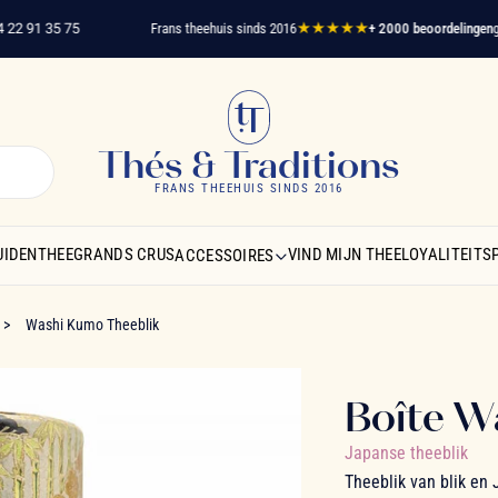
 91 35 75
Frans theehuis sinds 2016
★★★★★
+ 2000 beoordelingen
gever
Thés & Traditions
FRANS THEEHUIS SINDS 2016
UIDENTHEE
GRANDS CRUS
VIND MIJN THEE
LOYALITEIT
ACCESSOIRES
Washi Kumo Theeblik
Boîte W
Japanse theeblik
Theeblik van blik en