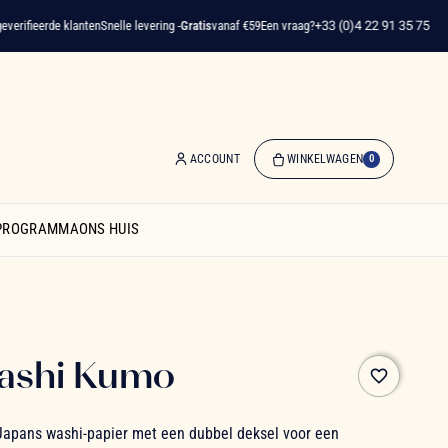
ifieerde klanten
Snelle levering -
Gratis
vanaf €59
Een vraag?
+33 (0)4 22 91 35 75
ACCOUNT
WINKELWAGEN
0
0
artikelen
SPROGRAMMA
ONS HUIS
-
€ 0,00
Winkelwagen
ashi Kumo
favorite_border
 Japans washi-papier met een dubbel deksel voor een