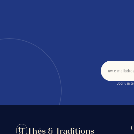
Door u in t
O
Thés & Traditions