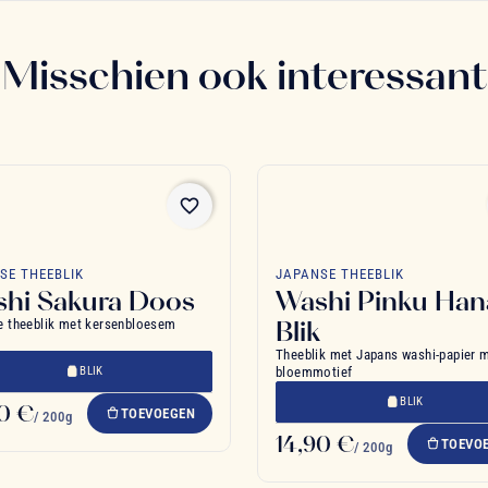
Misschien ook interessant
favorite_border
SE THEEBLIK
JAPANSE THEEBLIK
hi Sakura Doos
Washi Pinku Han
Blik
e theeblik met kersenbloesem
Theeblik met Japans washi-papier 
BLIK
bloemmotief
BLIK
90 €
TOEVOEGEN
/ 200g
14,90 €
TOEVO
/ 200g