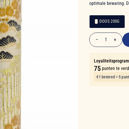
optimale bewaring. D
DOOS 200G
€ 14,90
Verpakking
Verpakking
−
+
1
Aantal
Loyaliteitsprogra
75
punten te ver
€1 besteed = 5 pun