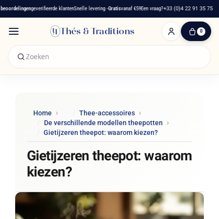
ordelingen
geverifieerde klanten
Snelle levering -
Gratis
vanaf €59
Een vraag?
+33 (0)4 22 91 35 75
Thés & Traditions
0
0
artikelen
-
€ 0,00
Winkelwagen
Home
Thee-accessoires
De verschillende modellen theepotten
Gietijzeren theepot: waarom kiezen?
Gietijzeren theepot: waarom
kiezen?