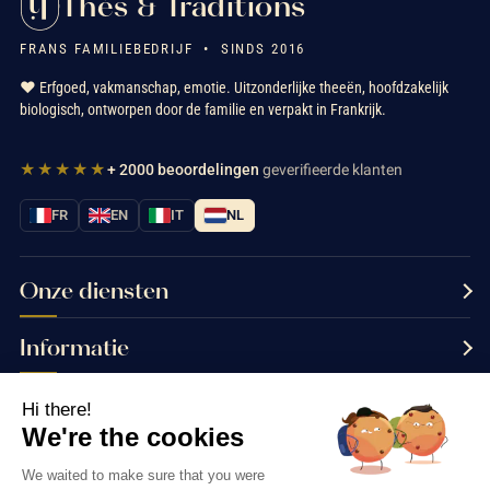
Thés & Traditions
FRANS FAMILIEBEDRIJF • SINDS 2016
❤️ Erfgoed, vakmanschap, emotie. Uitzonderlijke theeën, hoofdzakelijk
biologisch, ontworpen door de familie en verpakt in Frankrijk.
★★★★★
+ 2000 beoordelingen
geverifieerde klanten
FR
EN
IT
NL
Onze diensten
Informatie
Neem contact met ons op
Hi there!
We're the cookies
We waited to make sure that you were