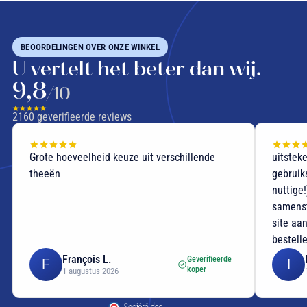
BEOORDELINGEN OVER ONZE WINKEL
U vertelt het beter dan wij.
9,8
/10
2160
geverifieerde reviews
Grote hoeveelheid keuze uit verschillende
uitstek
theeën
gebruik
nuttige
samenst
site aan
bestell
François L.
Geverifieerde
F
I
koper
1 augustus 2026