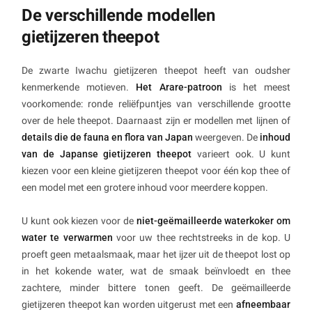
De verschillende modellen
gietijzeren theepot
De zwarte Iwachu gietijzeren theepot heeft van oudsher
kenmerkende motieven.
Het Arare-patroon
is het meest
voorkomende: ronde reliëfpuntjes van verschillende grootte
over de hele theepot. Daarnaast zijn er modellen met lijnen of
details die de fauna en flora van Japan
weergeven. De
inhoud
van de Japanse gietijzeren theepot
varieert ook. U kunt
kiezen voor een kleine gietijzeren theepot voor één kop thee of
een model met een grotere inhoud voor meerdere koppen.
U kunt ook kiezen voor de
niet-geëmailleerde waterkoker om
water te verwarmen
voor uw thee rechtstreeks in de kop. U
proeft geen metaalsmaak, maar het ijzer uit de theepot lost op
in het kokende water, wat de smaak beïnvloedt en thee
zachtere, minder bittere tonen geeft. De geëmailleerde
gietijzeren theepot kan worden uitgerust met een
afneembaar