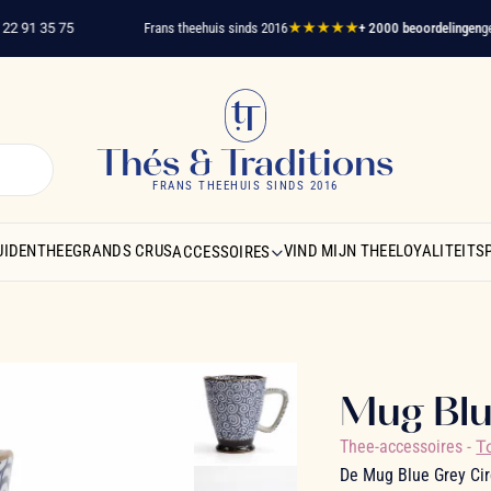
91 35 75
Frans theehuis sinds 2016
★★★★★
+ 2000 beoordelingen
geveri
Thés & Traditions
FRANS THEEHUIS SINDS 2016
UIDENTHEE
GRANDS CRUS
VIND MIJN THEE
LOYALITEIT
ACCESSOIRES
Mug Blu
Thee-accessoires
-
T
De Mug Blue Grey Circ