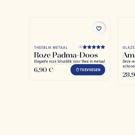
favorite_border
(4)
THEEBLIK METAAL
GLAZE
Roze Padma-Doos
Am
Elegante roze lotusblik voor thee in metaal
Deze re
schoonh
6,90 €
TOEVOEGEN
28,