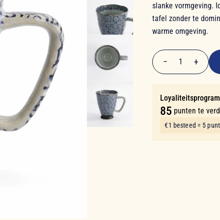
slanke vormgeving. Id
tafel zonder te domine
warme omgeving.
€ 16,90
−
+
1
Aantal
Loyaliteitsprogra
85
punten te ver
€1 besteed = 5 pun