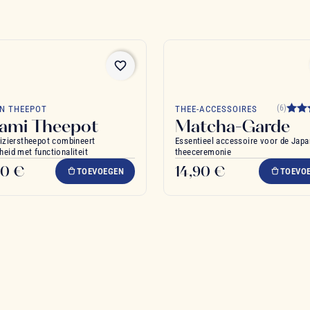
favorite_border
(6)
N THEEPOT
THEE-ACCESSOIRES
ami Theepot
Matcha-Garde
izierstheepot combineert
Essentieel accessoire voor de Jap
eid met functionaliteit
theeceremonie
90 €
14,90 €
TOEVOEGEN
TOEVO