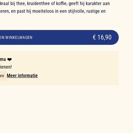
eaal bij thee, kruidenthee of koffie, geeft hij karakter aan
ren, en past hij moeiteloos in een stijlvolle, rustige en
€ 16,90
IN WINKELWAGEN
mma ❤️
dienen!
Meer informatie
ten