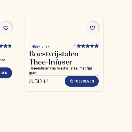
favorite_border
favorite_border
(1)
THEEFILTER
Roestvrijstalen
Thee-Infuser
anse
Thee-infuser van roestvrijstaal met fijn
EGEN
gaas
8,50 €
TOEVOEGEN