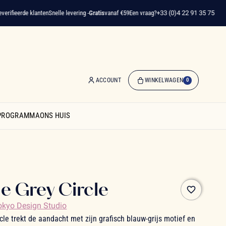
fieerde klanten
Snelle levering -
Gratis
vanaf €59
Een vraag?
+33 (0)4 22 91 35 75
ACCOUNT
WINKELWAGEN
0
0
artikelen
SPROGRAMMA
ONS HUIS
-
€ 0,00
Winkelwagen
e Grey Circle
favorite_border
okyo Design Studio
le trekt de aandacht met zijn grafisch blauw-grijs motief en