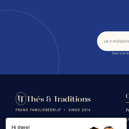
Door u in t
O
Thés & Traditions
FRANS FAMILIEBEDRIJF • SINDS 2016
P
L
❤️ Erfgoed, vakmanschap, emotie. Uitzonderlijke theeën,
hoofdzakelijk biologisch, ontworpen door de familie en
Hi there!