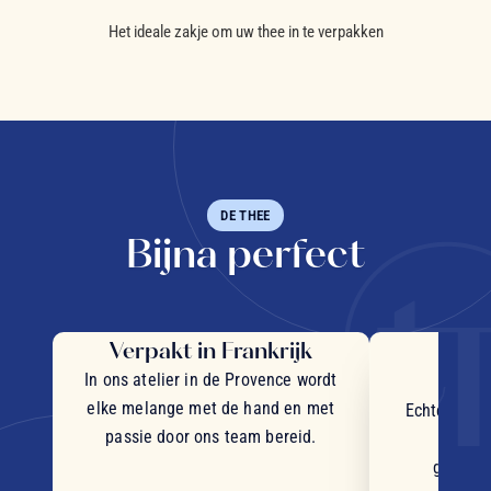
Het ideale zakje om uw thee in te verpakken
DE THEE
Bijna perfect
Verpakt in Frankrijk
Uit
in
In ons atelier in de Provence wordt
elke melange met de hand en met
Echte stukj
passie door ons team bereid.
plant
geselec