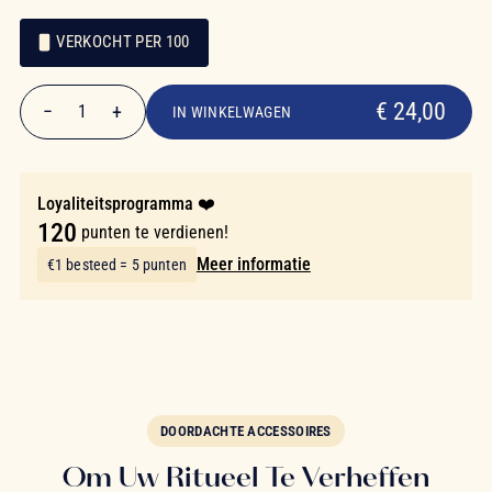
VERKOCHT PER 100
€ 24,00
Hoeveelheid
€ 24,00
−
+
1
IN WINKELWAGEN
Aantal
Loyaliteitsprogramma ❤️
120
punten te verdienen!
Meer informatie
€1 besteed = 5 punten
DOORDACHTE ACCESSOIRES
Om Uw Ritueel Te Verheffen