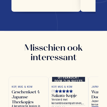
Misschien ook
interessant
UITVERKOCHT
DOOR ZIJN SUCCES
KOP, MUG & KOM
KOP, MUG & KOM
JAPANSE TH
Geschenkset 4
Washi S
(1)
Sakura-Kopje
Japanse
Doos
Versierd met
Theekopjes
Japanse the
kersenbloesempatronen,
kersenbloes
4 keramische kopjes in
dit kopje is gemaakt van