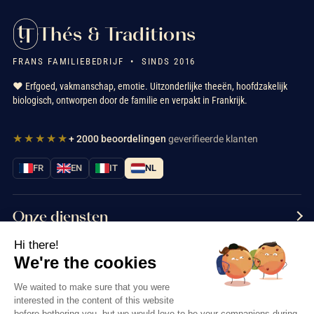
Thés & Traditions
FRANS FAMILIEBEDRIJF • SINDS 2016
❤️ Erfgoed, vakmanschap, emotie. Uitzonderlijke theeën, hoofdzakelijk
biologisch, ontworpen door de familie en verpakt in Frankrijk.
★★★★★
+ 2000 beoordelingen
geverifieerde klanten
FR
EN
IT
NL
Onze diensten
Hi there!
Informatie
We're the cookies
Neem contact met ons op
We waited to make sure that you were
interested in the content of this website
before bothering you, but we would love to be your companions during