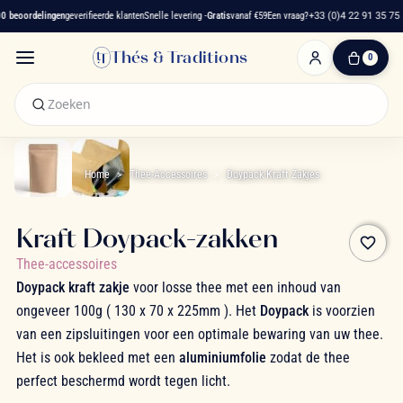
 beoordelingen
geverifieerde klanten
Snelle levering -
Gratis
vanaf €59
Een vraag?
+33 (0)4 22 91 35 75
Thés & Traditions
0
0
artikelen
-
€ 0,00
Winkelwagen
Home
Thee-Accessoires
Doypack Kraft Zakjes
Kraft Doypack-zakken
favorite_border
Thee-accessoires
Doypack kraft zakje
voor losse thee met een inhoud van
ongeveer 100g ( 130 x 70 x 225mm ). Het
Doypack
is voorzien
van een zipsluitingen voor een optimale bewaring van uw thee.
Het is ook bekleed met een
aluminiumfolie
zodat de thee
perfect beschermd wordt tegen licht.