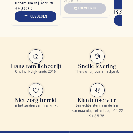
8,00 €
authentieke stijl voor uw
porselein
38,00 €
theegenot
TOEVOEGEN
14,90 €
TOEVOEGEN
TO
Frans familiebedrijf
Snelle levering
Onafhankelijk sinds 2016.
Thuis of bij een afhaalpunt.
Met zorg bereid
Klantenservice
In het zuiden van Frankrijk.
Een echte stem aan de lijn,
van maandag tot vrijdag :
04 22
91 35 75
.