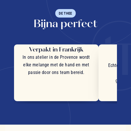
DE THEE
Bijna perfect
Verpakt in Frankrijk
Uit
in
In ons atelier in de Provence wordt
elke melange met de hand en met
Echte stukj
passie door ons team bereid.
plant
geselec