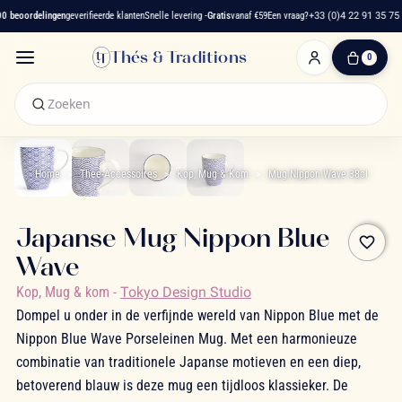
 beoordelingen
geverifieerde klanten
Snelle levering -
Gratis
vanaf €59
Een vraag?
+33 (0)4 22 91 35 75
Thés & Traditions
0
0
artikelen
-
€ 0,00
Winkelwagen
Home
Thee-Accessoires
Kop, Mug & Kom
Mug Nippon Wave 38cl
Japanse Mug Nippon Blue
favorite_border
Wave
Kop, Mug & kom
-
Tokyo Design Studio
Dompel u onder in de verfijnde wereld van Nippon Blue met de
Nippon Blue Wave Porseleinen Mug. Met een harmonieuze
combinatie van traditionele Japanse motieven en een diep,
betoverend blauw is deze mug een tijdloos klassieker. De