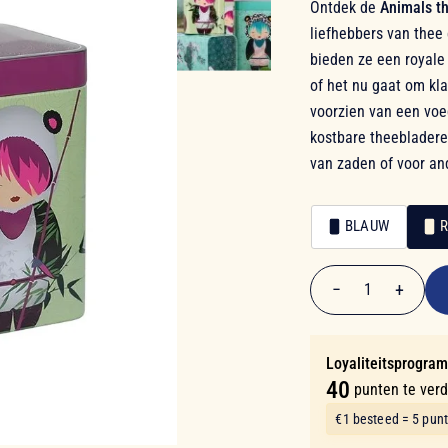
Ontdek de
Animals th
liefhebbers van thee 
bieden ze een royale
of het nu gaat om kla
voorzien van een voe
kostbare theebladeren
van zaden of voor an
BLAUW
€ 7,90
Kleur
Kleur
−
+
1
Aantal
Loyaliteitsprogra
40
punten te ver
€1 besteed = 5 pun