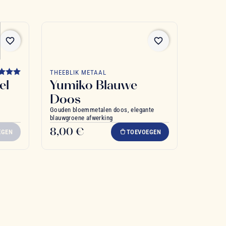
favorite_border
favorite_border
THEEBLIK METAAL
el
Yumiko Blauwe
Doos
Gouden bloemmetalen doos, elegante
blauwgroene afwerking
8,00 €
EGEN
TOEVOEGEN