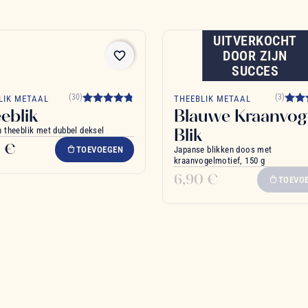
UITVERKOCHT
DOOR ZIJN
favorite_border
SUCCES
(30)
(3)
LIK METAAL
THEEBLIK METAAL
eblik
Blauwe Kraanvog
Blik
 theeblik met dubbel deksel
0 €
TOEVOEGEN
Japanse blikken doos met
kraanvogelmotief, 150 g
6,90 €
TOEVO