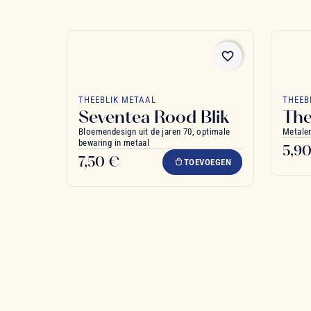
favorite_border
THEEBLIK METAAL
THEEB
Seventea Rood Blik
The
Bloemendesign uit de jaren 70, optimale
Metalen
bewaring in metaal
5,9
7,50 €
TOEVOEGEN