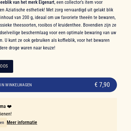
eeblik van het merk Eigenart
, een collector's item voor
en Aziatische esthetiek! Met zorg vervaardigd uit gelakt blik
 inhoud van 200 g, ideaal om uw favoriete theeën te bewaren,
ssieke theesoorten, rooibos of kruidenthee. Bovendien zijn ze
dselveilige beschermlaag voor een optimale bewaring van uw
. U kunt ze ook gebruiken als koffieblik, voor het bewaren
dere droge waren naar keuze!
ROOS
€ 7,90
IN WINKELWAGEN
mma ❤️
dienen!
Meer informatie
ten