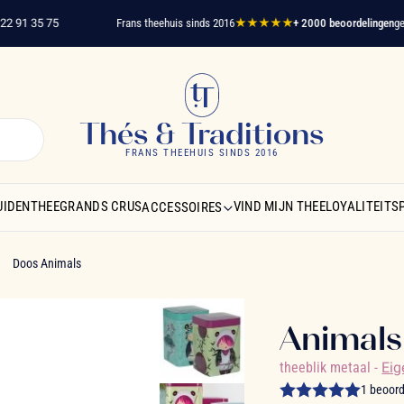
1 35 75
Frans theehuis sinds 2016
★★★★★
+ 2000 beoordelingen
geverif
Thés & Traditions
FRANS THEEHUIS SINDS 2016
UIDENTHEE
GRANDS CRUS
VIND MIJN THEE
LOYALITEIT
ACCESSOIRES
Doos Animals
Animals
theeblik metaal
-
Eig
1 beoor